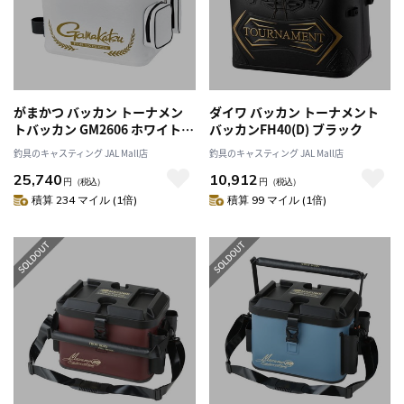
がまかつ バッカン トーナメン
ダイワ バッカン トーナメント
トバッカン GM2606 ホワイト
バッカンFH40(D) ブラック
50cmハイタイプ
釣具のキャスティング JAL Mall店
釣具のキャスティング JAL Mall店
25,740
10,912
円
（税込）
円
（税込）
積算 234 マイル (1倍)
積算 99 マイル (1倍)