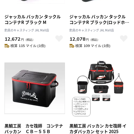
ジャッカル バッカン タックル
ジャッカル バッカン タックル
コンテナR ブラック M
コンテナR ブラック(ロッドホル
ダー無シ) M
釣具のキャスティング JAL Mall店
釣具のキャスティング JAL Mall店
12,672
12,078
円
（税込）
円
（税込）
積算 115 マイル (1倍)
積算 109 マイル (1倍)
黒鯛工房 カセ筏師 コンテナ
黒鯛工房 バッカン カセ筏師 イ
バッカン ＣＢ－５５Ｂ
カダバッカン セット 2025