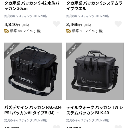
タカ産業 バッカン S-42 水族バ
タカ産業 バッカン Sシステムラ
ッカン 30cm
イブウエル
釣具のキャスティング JAL Mall店
釣具のキャスティング JAL Mall店
4,840
3,465
円
（税込）
円
（税込）
積算 44 マイル (1倍)
積算 31 マイル (1倍)
パズデザイン バッカン PAC-324
テイルウォーク バッカン TW シ
PSLバッカンVI タイプB (M) ブ
ステムバッカン BLK-40
ラック/ホワイト
釣具のキャスティング JAL Mall店
釣具のキャスティング JAL Mall店