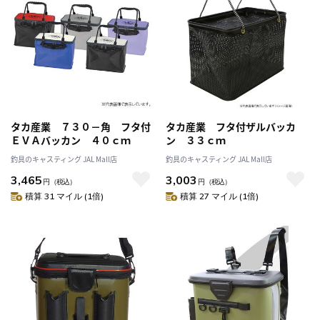
タカ産業 ７３０－角 フタ付
タカ産業 フタ付ザルバッカ
ＥＶＡバッカン ４０ｃｍ
ン ３３ｃｍ
釣具のキャスティング JAL Mall店
釣具のキャスティング JAL Mall店
3,465
3,003
円
（税込）
円
（税込）
積算 31 マイル (1倍)
積算 27 マイル (1倍)