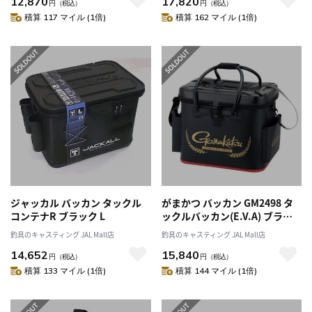
12,870
17,820
円
（税込）
円
（税込）
積算 117 マイル (1倍)
積算 162 マイル (1倍)
ジャッカル バッカン タックル
がまかつ バッカン GM2498 タ
コンテナR ブラック L
ックルバッカン(E.V.A) ブラッ
ク 36cm
釣具のキャスティング JAL Mall店
釣具のキャスティング JAL Mall店
14,652
15,840
円
（税込）
円
（税込）
積算 133 マイル (1倍)
積算 144 マイル (1倍)