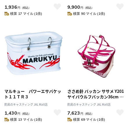
1,936
9,900
円
（税込）
円
（税込）
積算 17 マイル (1倍)
積算 90 マイル (1倍)
マルキュー パワーエサバケッ
ささめ針 バッカン ササメ Y201
ト１１ＴＲ３
ヤイバウルフバッカン36cm ピ
ンクスペシャル
釣具のキャスティング JAL Mall店
釣具のキャスティング JAL Mall店
1,430
7,623
円
（税込）
円
（税込）
積算 13 マイル (1倍)
積算 69 マイル (1倍)