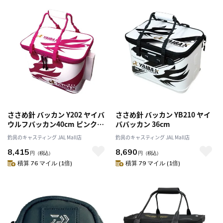
ささめ針 バッカン Y202 ヤイバ
ささめ針 バッカン YB210 ヤイ
ウルフバッカン40cm ピンクス
ババッカン 36cm
ペシャル
釣具のキャスティング JAL Mall店
釣具のキャスティング JAL Mall店
8,415
8,690
円
（税込）
円
（税込）
積算 76 マイル (1倍)
積算 79 マイル (1倍)