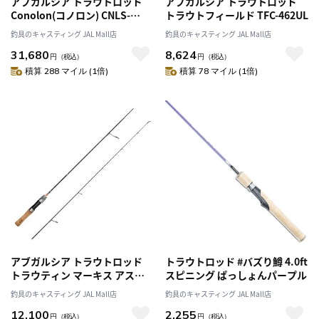
アブガルシア トラウトロッド
アブガルシア トラウトロッド
Conolon(コノロン) CNLS-
トラウトフィールド TFC-462UL
535L(5ピース スピニング)
釣具のキャスティング JAL Mall店
釣具のキャスティング JAL Mall店
31,680
8,624
円
（税込）
円
（税込）
積算 288 マイル (1倍)
積算 78 マイル (1倍)
アブガルシア トラウトロッド
トラウトロッド #バズり鱒 4.0ft
トラウティン マーキス アスレ
スピニング ぱっしょんパープル
イ TMAS-492UL (スピニング 2
釣具のキャスティング JAL Mall店
釣具のキャスティング JAL Mall店
ピース)
12,100
2,255
円
（税込）
円
（税込）