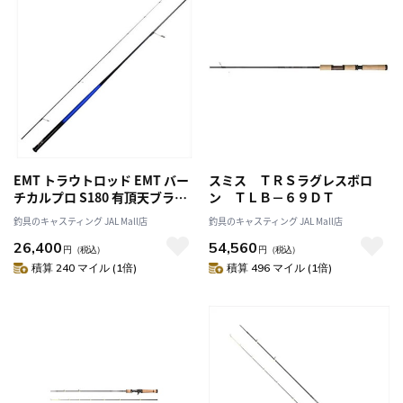
EMT トラウトロッド EMT バー
スミス ＴＲＳラグレスボロ
チカルプロ S180 有頂天ブラッ
ン ＴＬＢ－６９ＤＴ
クブルー （スピニング・2ピー
釣具のキャスティング JAL Mall店
釣具のキャスティング JAL Mall店
ス）
26,400
54,560
円
（税込）
円
（税込）
積算 240 マイル (1倍)
積算 496 マイル (1倍)