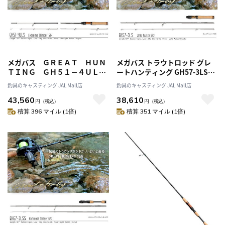
メガバス ＧＲＥＡＴ ＨＵＮ
メガバス トラウトロッド グレ
ＴＩＮＧ ＧＨ５１－４ＵＬＳ
ートハンティング GH57-3LS
（スピニングロッド）
(スピニングロッド)
釣具のキャスティング JAL Mall店
釣具のキャスティング JAL Mall店
43,560
38,610
円
（税込）
円
（税込）
積算 396 マイル (1倍)
積算 351 マイル (1倍)