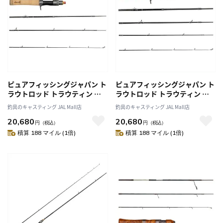
ピュアフィッシングジャパン ト
ピュアフィッシングジャパン ト
ラウトロッド トラウティン マ
ラウトロッド トラウティン マ
ーキス アスレイ TMAC-444UL-
ーキス アスレイ TMAC-555L-
釣具のキャスティング JAL Mall店
釣具のキャスティング JAL Mall店
MB(ベイト 4ピース)
MB(ベイト 5ピース)
20,680
20,680
円
（税込）
円
（税込）
積算 188 マイル (1倍)
積算 188 マイル (1倍)