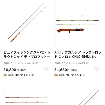
ピュアフィッシングジャパン ト
Abu アブガルシア トラウトロッ
ラウトロッド ディプロマット
ド コノロン CNLC-454UL (ベイ
DPMS-612UL (スピニング/2ピ
ト･4ピース)
釣具のキャスティング JAL Mall店
釣具のキャスティング JAL Mall店
ース)
30,800
31,680
円
（税込）
円
（税込）
積算 280 マイル (1倍)
積算 288 マイル (1倍)