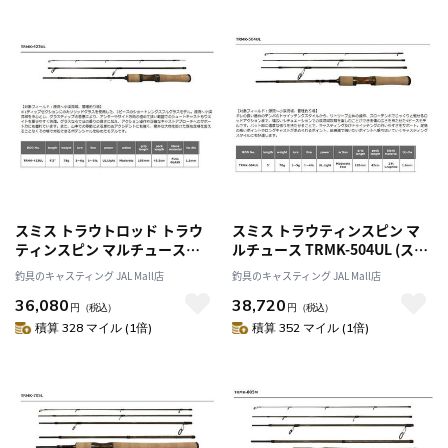
スミス トラウトロッド トラウ
スミス トラウティンスピン マ
ティンスピン マルチュース
ルチュース TRMK-504UL (スピ
TRMK-423UL(スピニング／３
ニング/4ピース)
釣具のキャスティング JAL Mall店
釣具のキャスティング JAL Mall店
ピース)
36,080
38,720
円
（税込）
円
（税込）
積算 328 マイル (1倍)
積算 352 マイル (1倍)