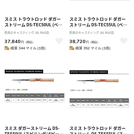
スミス トラウトロッド ダガー
スミス トラウトロッド ダガー
ストリーム DS-TEC50UL (ベイ
ストリーム DS-TEC55UL (ベイ
ト/6ピーステレスコピック(振
ト/6ピーステレスコピック(振
釣具のキャスティング JAL Mall店
釣具のキャスティング JAL Mall店
出)
出)
37,840
38,720
円
（税込）
円
（税込）
積算 344 マイル (1倍)
積算 352 マイル (1倍)
スミス ダガーストリーム DS-
スミス トラウトロッド ダガー
TES50UL (スピニング/ 6ピース
ストリーム DS-TES55UL (スピ