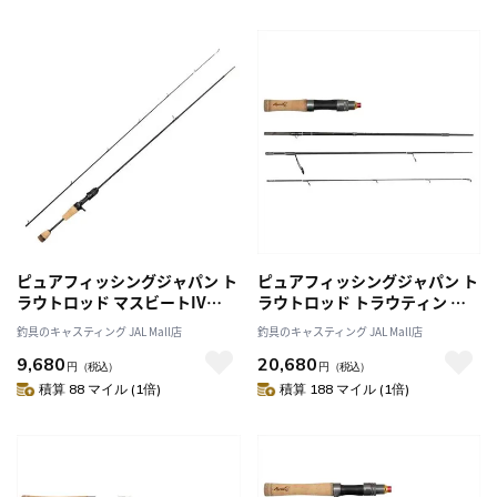
ピュアフィッシングジャパン ト
ピュアフィッシングジャパン ト
ラウトロッド マスビートIV
ラウトロッド トラウティン マ
MBEC-582UL (ベイト/2ピース)
ーキス アスレイ TMAS-454UL-
釣具のキャスティング JAL Mall店
釣具のキャスティング JAL Mall店
MB(スピニング 4ピース)
9,680
20,680
円
（税込）
円
（税込）
積算 88 マイル (1倍)
積算 188 マイル (1倍)