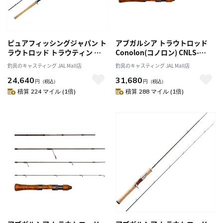
ピュアフィッシングジャパン ト
アブガルシア トラウトロッド
ラウトロッド トラウティン マ
Conolon(コノロン) CNLS-
ーキス アスレイ TMAC-
474UL(4ピース スピニング)
釣具のキャスティング JAL Mall店
釣具のキャスティング JAL Mall店
7112ML(ベイト 2ピース)
24,640
31,680
円
（税込）
円
（税込）
積算 224 マイル (1倍)
積算 288 マイル (1倍)