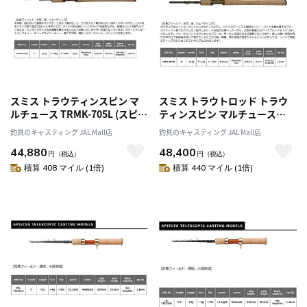
スミス トラウティンスピン マ
スミス トラウトロッド トラウ
ルチュース TRMK-705L (スピニ
ティンスピン マルチュース
ング/5ピース)
TRMK-805M (スピニング/5ピー
釣具のキャスティング JAL Mall店
釣具のキャスティング JAL Mall店
ス)
44,880
48,400
円
（税込）
円
（税込）
積算 408 マイル (1倍)
積算 440 マイル (1倍)