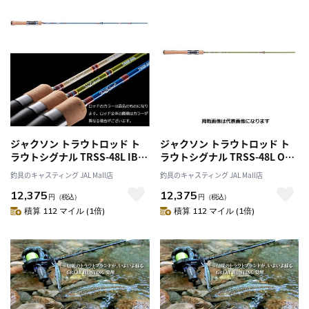
ジャクソン トラウトロッド ト
ジャクソン トラウトロッド ト
ラウトシグナル TRSS-48L IBL
ラウトシグナル TRSS-48L OLV
インディゴブルー （スピニン
オリーブ
釣具のキャスティング JAL Mall店
釣具のキャスティング JAL Mall店
グ・2ピース）
12,375
12,375
円
（税込）
円
（税込）
積算 112 マイル (1倍)
積算 112 マイル (1倍)