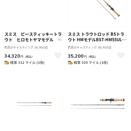
スミス ビースティッキートラ
スミス トラウトロッド BSトラ
ウト ヒロモトヤマモデル Ｂ
ウト HMモデルBST-HM55UL/C
ＳＴ－ＨＭ５３ＵＬ／Ｃ
(ベイト/2ピース)
釣具のキャスティング JAL Mall店
釣具のキャスティング JAL Mall店
34,320
35,200
円
（税込）
円
（税込）
積算 312 マイル (1倍)
積算 320 マイル (1倍)