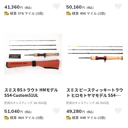
41,360
50,160
円
（税込）
円
（税込）
積算 376 マイル (1倍)
積算 456 マイル (1倍)
スミス BSトラウト HMモデル
スミス ビースティッキートラウ
SS4-Custom51UL
ト ヒロモトヤマモデル SS4-
Custom47UL
釣具のキャスティング JAL Mall店
釣具のキャスティング JAL Mall店
51,040
49,280
円
（税込）
円
（税込）
積算 464 マイル (1倍)
積算 448 マイル (1倍)