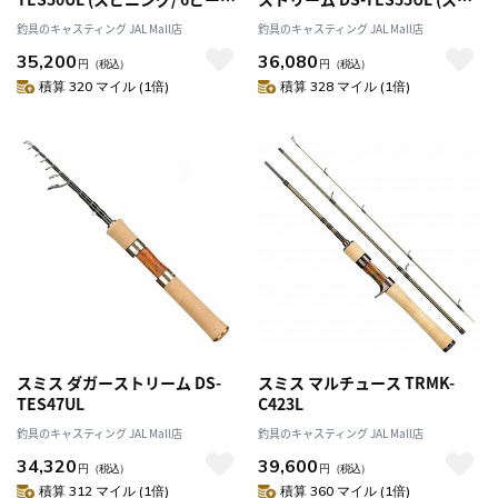
テレスコピック(振出)
ニング/ 6ピーステレスコピック
釣具のキャスティング JAL Mall店
釣具のキャスティング JAL Mall店
(振出)
35,200
36,080
円
（税込）
円
（税込）
積算 320 マイル (1倍)
積算 328 マイル (1倍)
スミス ダガーストリーム DS-
スミス マルチュース TRMK-
TES47UL
C423L
釣具のキャスティング JAL Mall店
釣具のキャスティング JAL Mall店
34,320
39,600
円
（税込）
円
（税込）
積算 312 マイル (1倍)
積算 360 マイル (1倍)