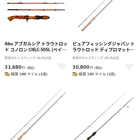
Abu アブガルシア トラウトロッ
ピュアフィッシングジャパン ト
ド コノロン CNLC-505L (ベイ
ラウトロッド ディプロマット
ト･5ピース)
DPMS-5102Lplus (スピニン
釣具のキャスティング JAL Mall店
釣具のキャスティング JAL Mall店
グ/2ピース)
31,680
30,800
円
（税込）
円
（税込）
積算 288 マイル (1倍)
積算 280 マイル (1倍)