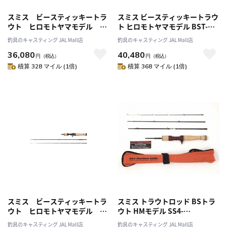
スミス ビースティッキートラ
スミス ビースティッキートラウ
ウト ヒロモトヤマモデル Ｂ
ト ヒロモトヤマモデル BST-
ＳＴ－ＨＭ５７ＵＬ／Ｃ
EXS45UL/C3
釣具のキャスティング JAL Mall店
釣具のキャスティング JAL Mall店
36,080
40,480
円
（税込）
円
（税込）
積算 328 マイル (1倍)
積算 368 マイル (1倍)
スミス ビースティッキートラ
スミス トラウトロッド BSトラ
ウト ヒロモトヤマモデル Ｂ
ウト HMモデル SS4-
ＳＴ－ＥＸＳ４７ＵＬ／Ｃ３
CUSTOM49UL
釣具のキャスティング JAL Mall店
釣具のキャスティング JAL Mall店