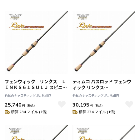
フェンウィック リンクス Ｌ
ティムコ バスロッド フェンウ
ＩＮＫＳ６１ＳＵＬＪ スピニン
ィック リンクス
グ
LINKS610SULP＋J スピニング
釣具のキャスティング JAL Mall店
釣具のキャスティング JAL Mall店
25,740
30,195
円
（税込）
円
（税込）
積算 234 マイル (1倍)
積算 274 マイル (1倍)