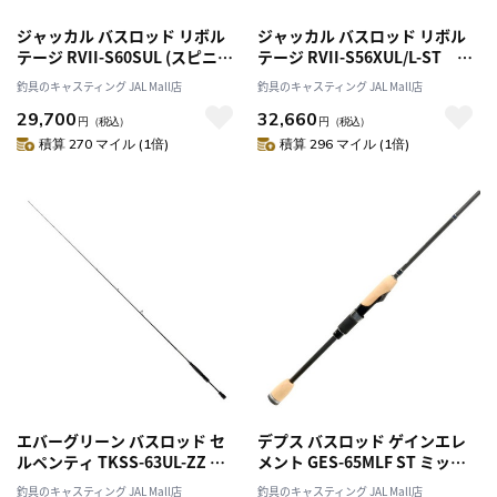
ジャッカル バスロッド リボル
ジャッカル バスロッド リボル
テージ RVII-S60SUL (スピニン
テージ RVII-S56XUL/L-ST
グ/1ピース) (2023年発売モデ
（スピニング・1ピース）
釣具のキャスティング JAL Mall店
釣具のキャスティング JAL Mall店
ル)
29,700
32,660
円
（税込）
円
（税込）
積算 270 マイル (1倍)
積算 296 マイル (1倍)
エバーグリーン バスロッド セ
デプス バスロッド ゲインエレ
ルペンティ TKSS-63UL-ZZ イ
メント GES-65MLF ST ミッド
ンクレディブルセンサー･デル
スピンエレメント (スピニン
釣具のキャスティング JAL Mall店
釣具のキャスティング JAL Mall店