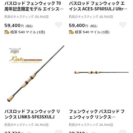
バスロッド フェンウィック 70
バスロッド フェンウィック エ
周年記念限定モデル エイシス
イシス ACES-SF60SULJ Ultra
ACES -CS66CMLJ Crank Shaft
Finesse Special
釣具のキャスティング JAL Mall店
釣具のキャスティング JAL Mall店
59,400
59,400
円
（税込）
円
（税込）
積算 540 マイル (1倍)
積算 540 マイル (1倍)
バスロッド フェンウィック リ
フェンウィック バスロッド フ
ンクス LINKS-SF63SXULJ
ェンウィック リンクス
LINKS65SMLJ (スピニング/1ピ
釣具のキャスティング JAL Mall店
釣具のキャスティング JAL Mall店
ース)