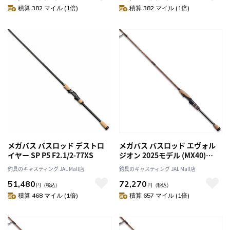
積算 382 マイル (1倍)
積算 382 マイル (1倍)
メガバス バスロッド デストロ
メガバス バスロッド エヴォル
イヤー SP P5 F2.1/2-77XS
ジオン 2025モデル (MX40)
F1.1/2-610ti-S (スピニング 1ピ
釣具のキャスティング JAL Mall店
釣具のキャスティング JAL Mall店
ース)
51,480
72,270
円
（税込）
円
（税込）
積算 468 マイル (1倍)
積算 657 マイル (1倍)