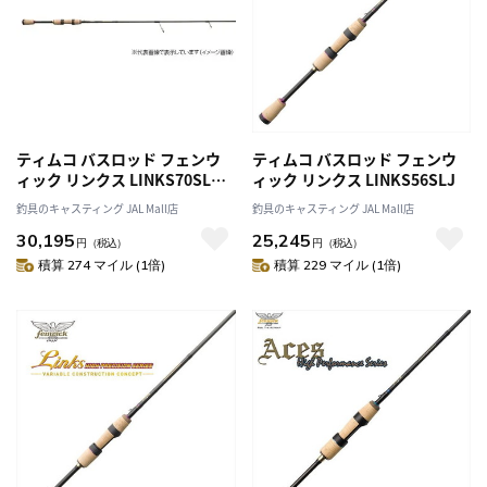
ティムコ バスロッド フェンウ
ティムコ バスロッド フェンウ
ィック リンクス LINKS70SLP
ィック リンクス LINKS56SLJ
＋J (スピニング1ピース)
釣具のキャスティング JAL Mall店
釣具のキャスティング JAL Mall店
30,195
25,245
円
（税込）
円
（税込）
積算 274 マイル (1倍)
積算 229 マイル (1倍)