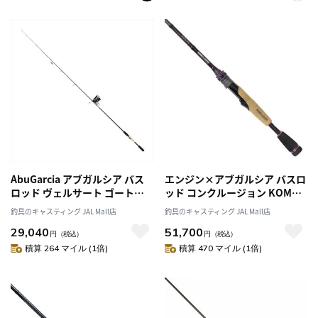
AbuGarcia アブガルシア バス
エンジン×アブガルシア バスロ
ロッド ヴェルサート ゴート
ッド コンクルージョン KOMS-
VGS-610MS (スピニング･1ピー
64LS (スピニング 1ピース)
釣具のキャスティング JAL Mall店
釣具のキャスティング JAL Mall店
ス)
29,040
51,700
円
（税込）
円
（税込）
積算 264 マイル (1倍)
積算 470 マイル (1倍)