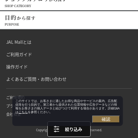
JAL Mallとは
ご利用ガイド
操作ガイド
よくあるご質問・お問い合わせ
ご利用規約
このサイトでは、お客さまに適したお得な商品やサービスの案内、広告配
信等を行う目的で、第三者から提供された位置情報や広告データなどの情
プライバシーポリシー
報をお客さまの個人データと結びつけて利用する場合があります。詳細Q&A
は
こちら
を参照ください。
会社概要
確認
絞り込み
Copyright©Japan Airlines. All rights reserved.