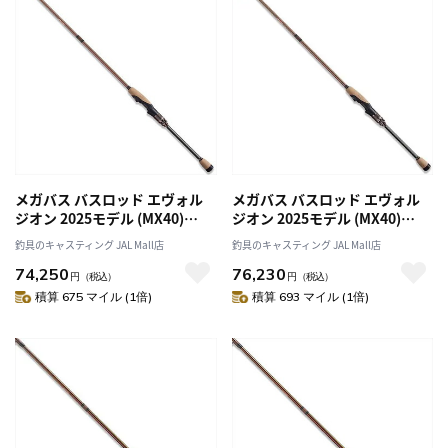
メガバス バスロッド エヴォル
メガバス バスロッド エヴォル
ジオン 2025モデル (MX40)
ジオン 2025モデル (MX40)
F2.1/2-70ti-S (スピニング 1ピ
F3st-611ti-S (スピニング 1ピー
釣具のキャスティング JAL Mall店
釣具のキャスティング JAL Mall店
ース)
ス)
74,250
76,230
円
（税込）
円
（税込）
積算 675 マイル (1倍)
積算 693 マイル (1倍)