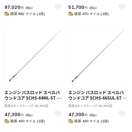
ジェスUL(スピニング 1ピース)
グ/1ピース/グリップジョイン
97,020
51,700
ト)
円
（税込）
円
（税込）
積算 882 マイル (1倍)
積算 470 マイル (1倍)
エンジン バスロッド スペルバ
エンジン バスロッド スペルバ
ウンドコア SCHS-64ML-ST -
ウンドコア SCHS-66SUL-ST -
SurfaceDance- （スピニン
Light Caro Special- （スピニ
釣具のキャスティング JAL Mall店
釣具のキャスティング JAL Mall店
グ・1ピース）
ング・1ピース）
47,300
47,300
円
（税込）
円
（税込）
積算 430 マイル (1倍)
積算 430 マイル (1倍)