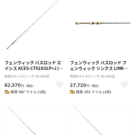
フェンウィック バスロッド エ
フェンウィック バスロッド フ
イシス ACES-CT61SULP+J (ス
ェンウィック リンクス LINKS-
ピニング/1ピース)
SF510SXULJ (スピニング/1ピ
釣具のキャスティング JAL Mall店
釣具のキャスティング JAL Mall店
ース)
62,370
27,720
円
（税込）
円
（税込）
積算 567 マイル (1倍)
積算 252 マイル (1倍)