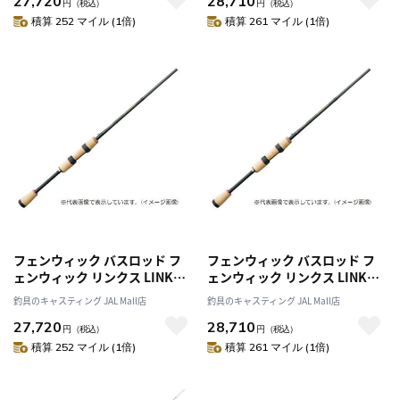
27,720
28,710
円
（税込）
円
（税込）
積算 252 マイル (1倍)
積算 261 マイル (1倍)
フェンウィック バスロッド フ
フェンウィック バスロッド フ
ェンウィック リンクス LINKS-
ェンウィック リンクス LINKS-
SF60SULJ(スピニング/1ピー
SF65SLJ(スピニング/1ピース)
釣具のキャスティング JAL Mall店
釣具のキャスティング JAL Mall店
ス)
27,720
28,710
円
（税込）
円
（税込）
積算 252 マイル (1倍)
積算 261 マイル (1倍)