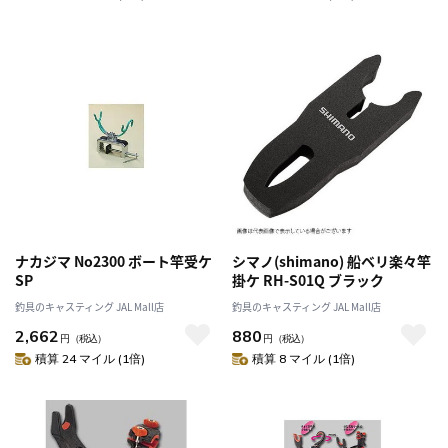
ナカジマ No2300 ボート竿受ケ
シマノ(shimano) 船ベリ楽々竿
SP
掛ケ RH-S01Q ブラック
釣具のキャスティング JAL Mall店
釣具のキャスティング JAL Mall店
2,662
880
円
（税込）
円
（税込）
積算 24 マイル (1倍)
積算 8 マイル (1倍)