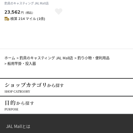
【np194col】
釣具のキャスティング JAL Mall店
23,562
円
（税込）
積算 214 マイル (1倍)
ホーム
>
釣具のキャスティング JAL Mall店
>
釣り小物・便利用品
>
船用竿掛・投入器
JAL Mallとは