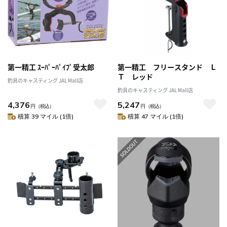
第一精工 ｽｰﾊﾟｰﾊﾟｲﾌﾟ受太郎
第一精工 フリースタンド Ｌ
Ｔ レッド
釣具のキャスティング JAL Mall店
釣具のキャスティング JAL Mall店
4,376
5,247
円
（税込）
円
（税込）
積算 39 マイル (1倍)
積算 47 マイル (1倍)