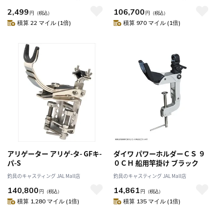
2,499
106,700
円
（税込）
円
（税込）
積算 22 マイル (1倍)
積算 970 マイル (1倍)
アリゲーター アリゲ-タ- GFキ-
ダイワ パワーホルダーＣＳ ９
パ-S
０ＣＨ 船用竿掛け ブラック
釣具のキャスティング JAL Mall店
釣具のキャスティング JAL Mall店
140,800
14,861
円
（税込）
円
（税込）
積算 1,280 マイル (1倍)
積算 135 マイル (1倍)