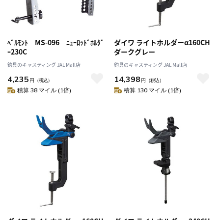
ﾍﾞﾙﾓﾝﾄ MS-096 ﾆｭｰﾛｯﾄﾞﾎﾙﾀﾞ
ダイワ ライトホルダーα160CH
ｰ230C
ダークグレー
釣具のキャスティング JAL Mall店
釣具のキャスティング JAL Mall店
4,235
14,398
円
（税込）
円
（税込）
積算 38 マイル (1倍)
積算 130 マイル (1倍)