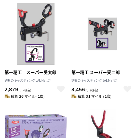
第一精工 スーパー受太郎
第一精工 スーパー受二郎
釣具のキャスティング JAL Mall店
釣具のキャスティング JAL Mall店
2,879
3,456
円
（税込）
円
（税込）
積算 26 マイル (1倍)
積算 31 マイル (1倍)