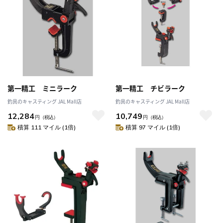
第一精工 ミニラーク
第一精工 チビラーク
釣具のキャスティング JAL Mall店
釣具のキャスティング JAL Mall店
12,284
10,749
円
（税込）
円
（税込）
積算 111 マイル (1倍)
積算 97 マイル (1倍)