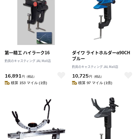
第一精工 ハイラーク16
ダイワ ライトホルダーα90CH
ブルー
釣具のキャスティング JAL Mall店
釣具のキャスティング JAL Mall店
16,891
10,725
円
（税込）
円
（税込）
積算 153 マイル (1倍)
積算 97 マイル (1倍)