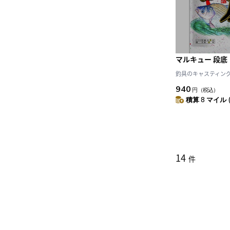
マルキュー 段底
釣具のキャスティング J
940
円
（税込）
積算 8 マイル 
14
件