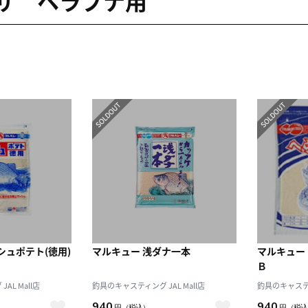
サ ヘラブナ用
シュポテト(徳用)
マルキュー 浅ダナ一本
マルキュ
Ｂ
AL Mall店
釣具のキャスティング JAL Mall店
釣具のキャスティン
940
940
円
（税込）
円
（税込