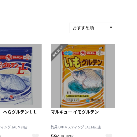
おすすめ順
新着順
積算マイル率（高い
順）
人気順
レビュー件数（多い
順）
レビュー評価（高い
順）
価格（安い順）
価格（高い順）
ー へらグルテンＬＬ
マルキュー イモグルテン
グ JAL Mall店
釣具のキャスティング JAL Mall店
594
）
円
（税込）