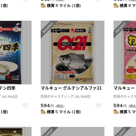
(1倍)
積算 8 マイル (1倍)
積算 8 マ
10
2026.10
月
2026.11
木
金
土
日
月
火
水
木
金
土
4
5
1
2
3
0
11
12
4
5
6
7
8
9
10
7
18
19
11
12
13
14
15
16
17
4
25
26
18
19
20
21
22
23
24
25
26
27
28
29
30
31
テン四季
マルキュー グルテンアルファ21
マルキュー
AL Mall店
釣具のキャスティング JAL Mall店
釣具のキャスティン
594
594
円
（税込）
円
（税込
(1倍)
積算 5 マイル (1倍)
積算 5 マ