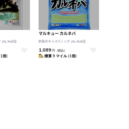
マルキュー カルネバ
AL Mall店
釣具のキャスティング JAL Mall店
1,089
円
（税込）
(1倍)
積算 9 マイル (1倍)