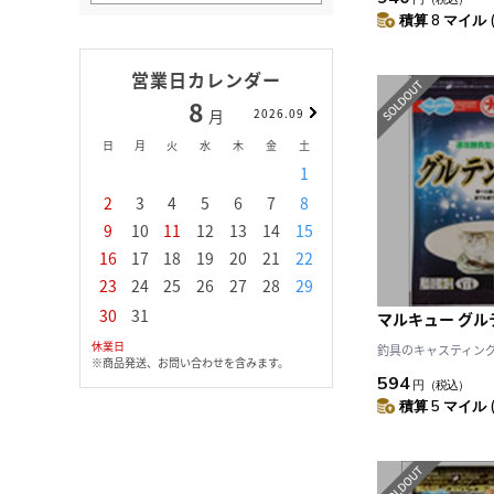
積算 8 マイル 
営業日カレンダー
8
9
月
2026.09
月
日
月
火
水
木
金
土
日
月
火
水
1
1
2
3
2
3
4
5
6
7
8
6
7
8
9
1
9
10
11
12
13
14
15
13
14
15
16
1
16
17
18
19
20
21
22
20
21
22
23
2
23
24
25
26
27
28
29
27
28
29
30
30
31
マルキュー グル
休業日
釣具のキャスティング J
※商品発送、お問い合わせを含みます。
594
円
（税込）
積算 5 マイル 