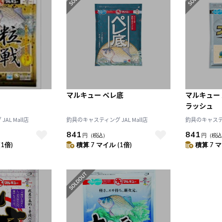
マルキュー ペレ底
マルキュー
ラッシュ
AL Mall店
釣具のキャスティング JAL Mall店
釣具のキャスティン
841
841
円
（税込）
円
（税込
(1倍)
積算 7 マイル (1倍)
積算 7 マ