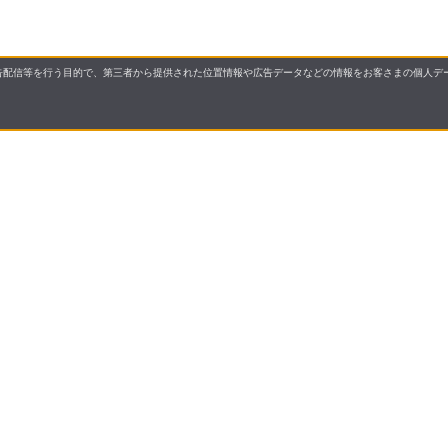
配信等を行う目的で、第三者から提供された位置情報や広告データなどの情報をお客さまの個人デー
要
プライバシーポリシー
について
配送について
セル・返品・交換について
保証・修理について
合わせ先
特商法に基づく表示