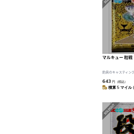
マルキュー 粒戦
釣具のキャスティング J
643
円
（税込）
積算 5 マイル 