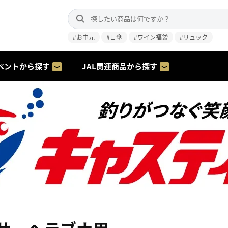
#お中元
#日傘
#ワイン福袋
#リュック
ベントから探す
JAL関連商品から探す