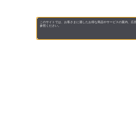
このサイトでは、お客さまに適したお得な商品やサービスの案内、広告
参照ください。
会社概
領収書
キャン
お問い