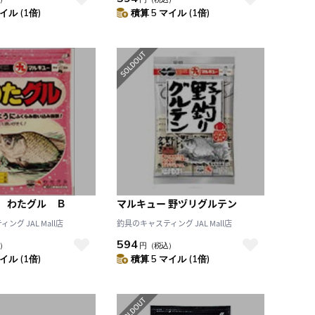
イル (1倍)
積算 5 マイル (1倍)
 わたグル Ｂ
マルキュー 野ヅリグルテン
グ JAL Mall店
釣具のキャスティング JAL Mall店
594
）
円
（税込）
イル (1倍)
積算 5 マイル (1倍)