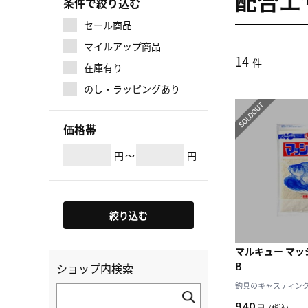
配合エ
条件で絞り込む
セール商品
マイルアップ商品
14
件
在庫有り
のし・ラッピングあり
価格帯
円
～
円
絞り込む
マルキュー マッ
B
ショップ内検索
釣具のキャスティング J
940
円
（税込）