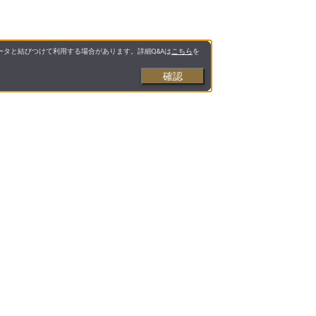
タと結びつけて利用する場合があります。詳細Q&Aは
こちら
を
確認
お支払いについて
送料について
営業日について