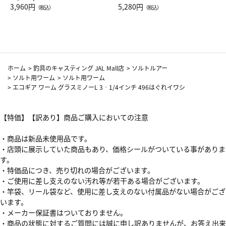
Drop JAL客室乗務員（LC）ス
3,960円
ト（レッドワイン）
5,280円
（税込）
（税込）
カーフ柄
ホーム
>
釣具のキャスティング JAL Mall店
>
ソルトルアー
>
ソルト用ワーム
>
ソルト用ワーム
>
エコギア ワーム グラスミノーL 3‐1/4インチ 496はぐれイワシ
【特価】【訳あり】商品ご購入においての注意
・商品は新品未使用品です。
・店頭に展示していた商品もあり、価格シールがついている事がありま
す。
・特価品につき、売り切れの場合がございます。
・ご使用に差し支えのない汚れ等が若干ある場合がございます。
・竿袋、リール袋など、使用に差し支えのない付属品がない場合がござ
います。
・メーカー保証書はついておりません。
・商品の状態に対するご質問には誠に申し訳ありませんが、お答え出来