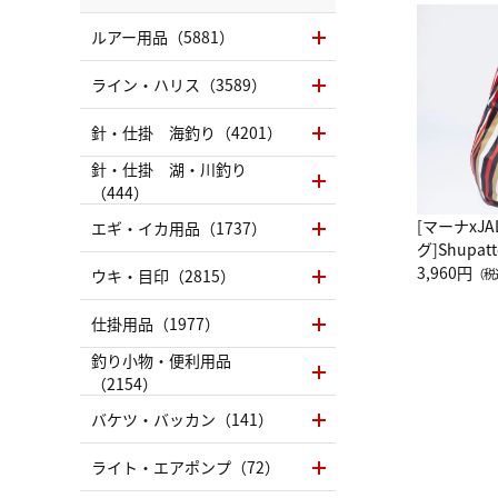
ルアー用品（5881）
ライン・ハリス（3589）
針・仕掛 海釣り（4201）
針・仕掛 湖・川釣り
（444）
[マーナxJ
エギ・イカ用品（1737）
グ]Shup
グ Drop 
3,960円
ウキ・目印（2815）
（税
（LC）ス
仕掛用品（1977）
釣り小物・便利用品
（2154）
バケツ・バッカン（141）
ライト・エアポンプ（72）