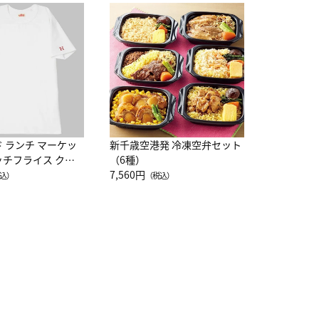
JAL特製
レー 200
10,800円
（
ド ランチ マーケッ
新千歳空港発 冷凍空弁セット
ッチフライス クル
（6種）
注半袖Ｔシャツ
7,560円
込）
（税込）