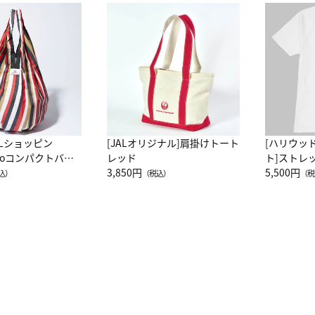
ALショッピン
[JALオリジナル]肩掛けトート
[ハリウッ
attoコンパクトバッ
レッド
ト]ストレ
JAL客室乗務員
3,850円
ーネック別
5,500円
込）
（税込）
（税
カーフ柄