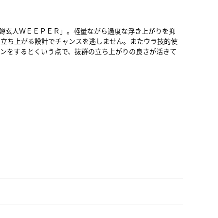
鱒玄人ＷＥＥＰＥＲ」。軽量ながら過度な浮き上がりを抑
に立ち上がる設計でチャンスを逃しません。またウラ技的使
ンをするとくいう点で、抜群の立ち上がりの良さが活きて