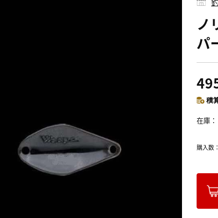
釣
ノ
パー
49
積算
在庫
購入数