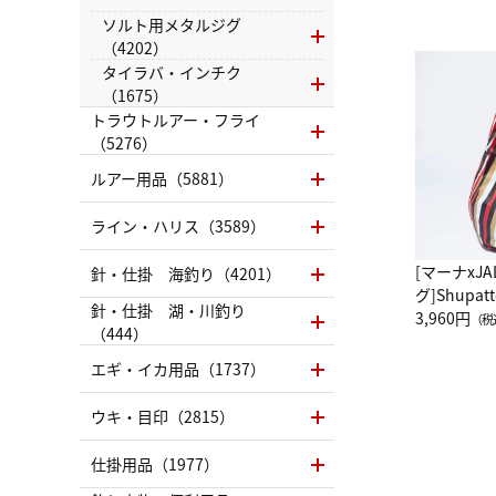
ソルト用メタルジグ
（4202）
タイラバ・インチク
（1675）
トラウトルアー・フライ
（5276）
ルアー用品（5881）
ライン・ハリス（3589）
[マーナxJ
針・仕掛 海釣り（4201）
グ]Shup
針・仕掛 湖・川釣り
グ Drop 
3,960円
（税
（444）
（LC）ス
エギ・イカ用品（1737）
ウキ・目印（2815）
仕掛用品（1977）