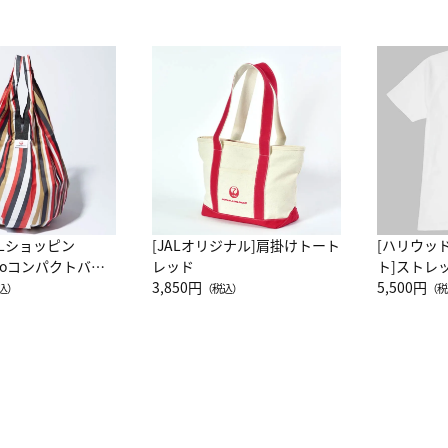
ALショッピン
[JALオリジナル]肩掛けトート
[ハリウッ
attoコンパクトバッ
レッド
ト]ストレ
JAL客室乗務員
3,850円
ーネック別
5,500円
込）
（税込）
（税
カーフ柄