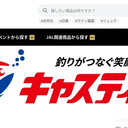
#お中元
#日傘
#ワイン福袋
#リュック
ベントから探す
JAL関連商品から探す