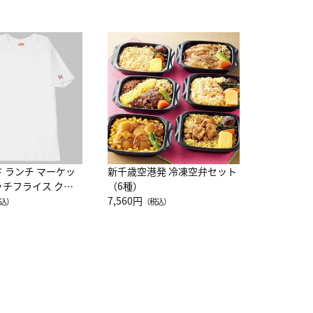
JAL特製
レー 200
10,800円
（
ド ランチ マーケッ
新千歳空港発 冷凍空弁セット
ッチフライス クル
（6種）
注半袖Ｔシャツ
7,560円
込）
（税込）