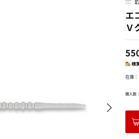
釣
エ
Ｖ
55
積算
在庫
購入数