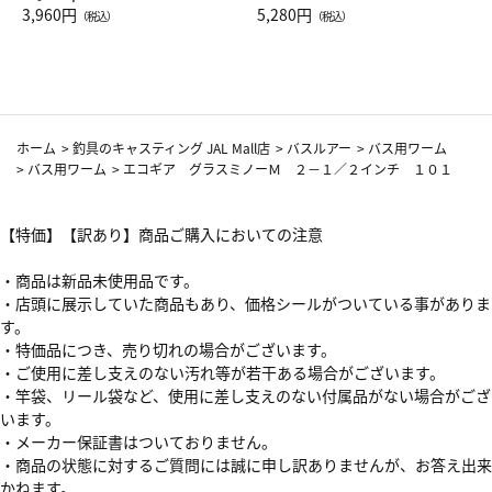
Drop JAL客室乗務員（LC）ス
3,960円
ト（レッドワイン）
5,280円
（税込）
（税込）
カーフ柄
ホーム
>
釣具のキャスティング JAL Mall店
>
バスルアー
>
バス用ワーム
>
バス用ワーム
>
エコギア グラスミノーＭ ２－１／２インチ １０１
【特価】【訳あり】商品ご購入においての注意
・商品は新品未使用品です。
・店頭に展示していた商品もあり、価格シールがついている事がありま
す。
・特価品につき、売り切れの場合がございます。
・ご使用に差し支えのない汚れ等が若干ある場合がございます。
・竿袋、リール袋など、使用に差し支えのない付属品がない場合がござ
います。
・メーカー保証書はついておりません。
・商品の状態に対するご質問には誠に申し訳ありませんが、お答え出来
かねます。