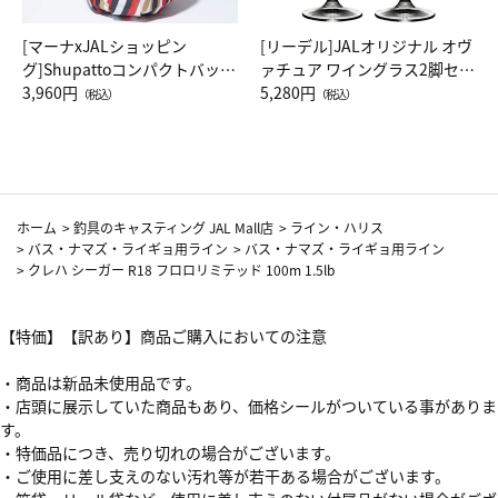
[マーナxJALショッピン
[リーデル]JALオリジナル オヴ
グ]Shupattoコンパクトバッグ
ァチュア ワイングラス2脚セッ
Drop JAL客室乗務員（LC）ス
3,960円
ト（レッドワイン）
5,280円
（税込）
（税込）
カーフ柄
ホーム
>
釣具のキャスティング JAL Mall店
>
ライン・ハリス
>
バス・ナマズ・ライギョ用ライン
>
バス・ナマズ・ライギョ用ライン
>
クレハ シーガー R18 フロロリミテッド 100m 1.5lb
【特価】【訳あり】商品ご購入においての注意
・商品は新品未使用品です。
・店頭に展示していた商品もあり、価格シールがついている事がありま
す。
・特価品につき、売り切れの場合がございます。
・ご使用に差し支えのない汚れ等が若干ある場合がございます。