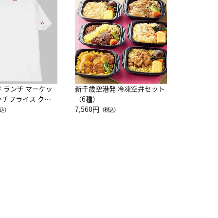
レー 200
10,800円
（
ド ランチ マーケッ
新千歳空港発 冷凍空弁セット
ッチフライス クル
（6種）
注半袖Ｔシャツ
7,560円
込）
（税込）