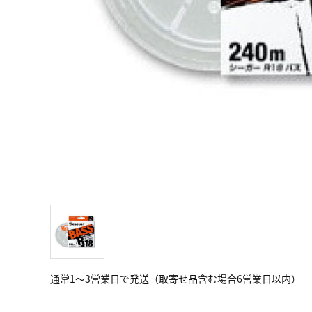
通常1～3営業日で発送（取寄せ品含む場合6営業日以内）