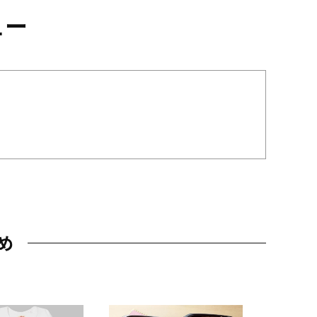
ュー
め
JAL特製