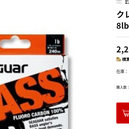
釣
クレ
8lb
2,
積算
在庫
購入数