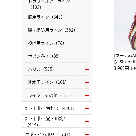
トラウトルアーライン
（103）
船用ライン（348）
磯・堤防用ライン（382）
投げ用ライン（78）
[マーナxJ
ボビン巻き（88）
グ]Shup
グ Drop 
3,960円
ハリス（565）
（税
（LC）ス
淡水用ライン（101）
ライン その他（161）
針・仕掛 海釣り（4201）
針・仕掛 湖・川釣り
（444）
エギ・イカ用品（1737）