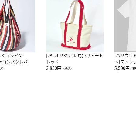
ALショッピン
[JALオリジナル]肩掛けトート
[ハリウッ
attoコンパクトバッ
レッド
ト]ストレ
JAL客室乗務員
3,850円
ーネック別
5,500円
込）
（税込）
（税
カーフ柄