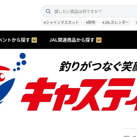
#シャインマスカット
#財布
#JALカレンダー
ベントから探す
JAL関連商品から探す