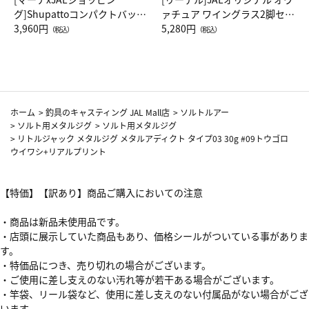
グ]Shupattoコンパクトバッグ
ァチュア ワイングラス2脚セッ
Drop JAL客室乗務員（LC）ス
3,960円
ト（レッドワイン）
5,280円
（税込）
（税込）
カーフ柄
ホーム
>
釣具のキャスティング JAL Mall店
>
ソルトルアー
>
ソルト用メタルジグ
>
ソルト用メタルジグ
>
リトルジャック メタルジグ メタルアディクト タイプ03 30g #09トウゴロ
ウイワシ+リアルプリント
【特価】【訳あり】商品ご購入においての注意
・商品は新品未使用品です。
・店頭に展示していた商品もあり、価格シールがついている事がありま
す。
・特価品につき、売り切れの場合がございます。
・ご使用に差し支えのない汚れ等が若干ある場合がございます。
・竿袋、リール袋など、使用に差し支えのない付属品がない場合がござ
います。