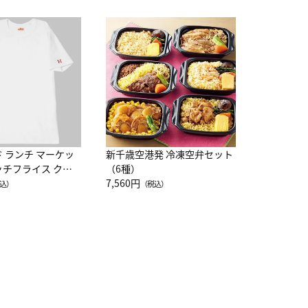
JAL特製
レー 200
10,800円
（
ド ランチ マーケッ
新千歳空港発 冷凍空弁セット
ッチフライス クル
（6種）
注半袖Ｔシャツ
7,560円
込）
（税込）