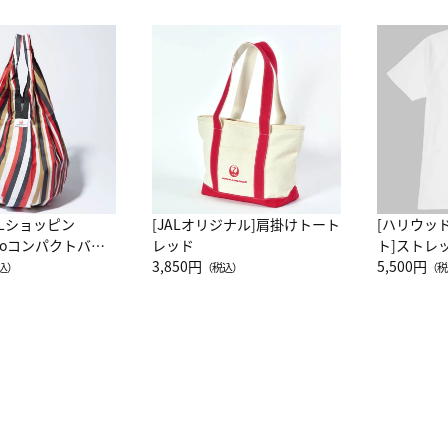
ALショッピン
[JALオリジナル]肩掛けトート
[ハリウッ
attoコンパクトバッ
レッド
ト]ストレ
JAL客室乗務員
3,850円
ーネック別
5,500円
込）
（税込）
（税
カーフ柄