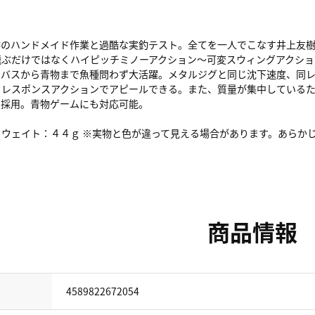
作のハンドメイド作業と過酷な実釣テスト。全てを一人でこなす井上友樹
飛ぶだけではなくハイピッチミノーアクション～可変スウィングアクショ
ーバスから青物まで魚種問わず大活躍。メタルジグと同じ沈下速度、同
イレスポンスアクションでアピールできる。また、質量が集中している
を採用。青物ゲームにも対応可能。
ウェイト：４４ｇ ※実物と色が違って見える場合があります。あらか
商品情報
4589822672054