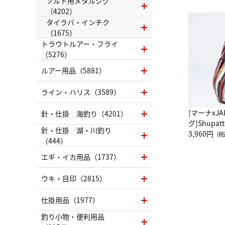
ソルト用メタルジグ
（4202）
タイラバ・インチク
（1675）
トラウトルアー・フライ
（5276）
ルアー用品（5881）
ライン・ハリス（3589）
[マーナxJ
針・仕掛 海釣り（4201）
グ]Shup
針・仕掛 湖・川釣り
グ Drop 
3,960円
（税
（444）
（LC）ス
エギ・イカ用品（1737）
ウキ・目印（2815）
仕掛用品（1977）
釣り小物・便利用品