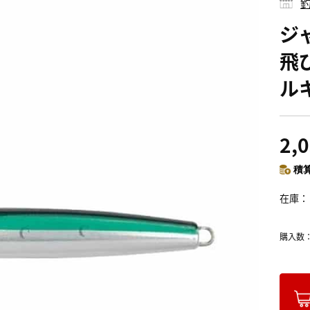
釣
ジ
飛び
ル
2,
積算
在庫
購入数