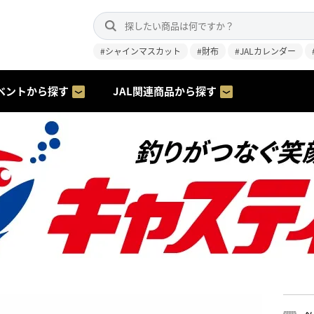
#シャインマスカット
#財布
#JALカレンダー
ベントから探す
JAL関連商品から探す