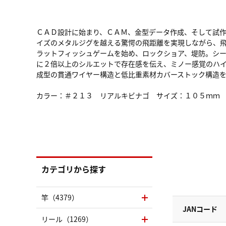
ＣＡＤ設計に始まり、ＣＡＭ、金型データ作成、そして試
イズのメタルジグを越える驚愕の飛距離を実現しながら、
ラットフィッシュゲームを始め、ロックショア、堤防。シ
に２倍以上のシルエットで存在感を伝え、ミノー感覚のハ
成型の貫通ワイヤー構造と低比重素材カバーストック構造
カラー：＃２１３ リアルキビナゴ サイズ：１０５ｍｍ 
カテゴリから探す
竿（4379）
JANコード
リール（1269）