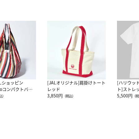
ALショッピン
[JALオリジナル]肩掛けトート
[ハリウッ
attoコンパクトバッ
レッド
ト]ストレ
JAL客室乗務員
3,850円
ーネック別
5,500円
込）
（税込）
（税
カーフ柄