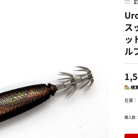
釣
Ur
スッ
ッ
ル
1,
積算
在庫
購入数