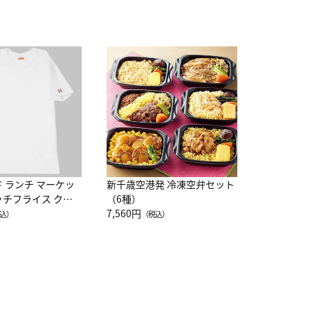
JAL特製
レー 200
10,800円
（
ド ランチ マーケッ
新千歳空港発 冷凍空弁セット
ッチフライス クル
（6種）
注半袖Ｔシャツ
7,560円
込）
（税込）