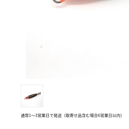
通常1～3営業日で発送（取寄せ品含む場合6営業日以内）