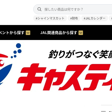
#シャインマスカット
#財布
#JALカレンダー
ベントから探す
JAL関連商品から探す