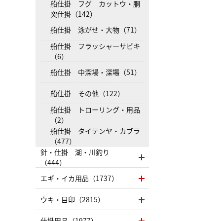
船仕掛 フグ カットウ・胴
突仕掛（142）
船仕掛 泳がせ・大物（71）
船仕掛 フラッシャーサビキ
（6）
船仕掛 中深場・深場（51）
船仕掛 その他（122）
船仕掛 トローリング・用品
（2）
船仕掛 タイテンヤ・カブラ
（477）
針・仕掛 湖・川釣り
（444）
エギ・イカ用品（1737）
ウキ・目印（2815）
仕掛用品（1977）