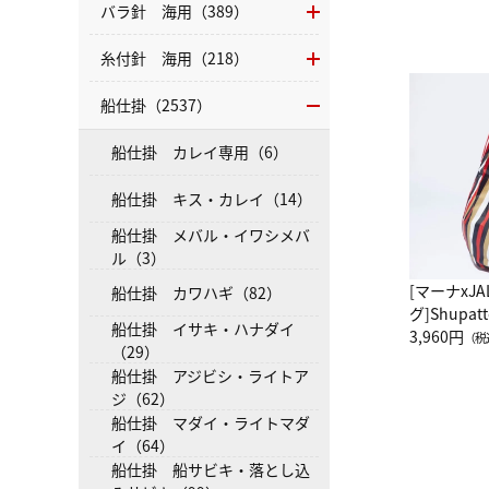
バラ針 海用（389）
糸付針 海用（218）
船仕掛（2537）
船仕掛 カレイ専用（6）
船仕掛 キス・カレイ（14）
船仕掛 メバル・イワシメバ
ル（3）
[マーナxJ
船仕掛 カワハギ（82）
グ]Shup
船仕掛 イサキ・ハナダイ
グ Drop 
3,960円
（税
（29）
（LC）ス
船仕掛 アジビシ・ライトア
ジ（62）
船仕掛 マダイ・ライトマダ
イ（64）
船仕掛 船サビキ・落とし込