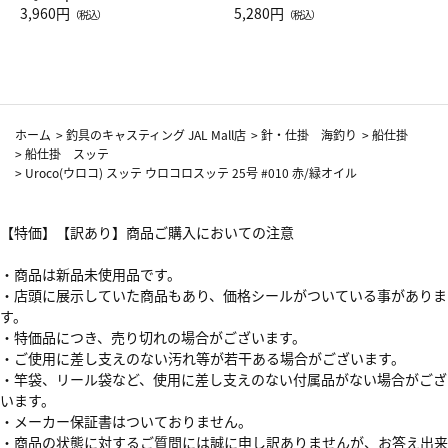
Drop JAL客室乗務員（LC）ス
3,960円
ト（レッドワイン）
5,280円
（税込）
（税込）
カーフ柄
ホーム
>
釣具のキャスティング JAL Mall店
>
針・仕掛 海釣り
>
船仕掛
>
船仕掛 スッテ
>
Uroco(ウロコ) スッテ ウロコロスッテ 25号 #010 赤/緑オイル
【特価】【訳あり】商品ご購入においての注意
・商品は新品未使用品です。
・店頭に展示していた商品もあり、価格シールがついている事がありま
す。
・特価品につき、売り切れの場合がございます。
・ご使用に差し支えのない汚れ等が若干ある場合がございます。
・竿袋、リール袋など、使用に差し支えのない付属品がない場合がござ
います。
・メーカー保証書はついておりません。
・商品の状態に対するご質問には誠に申し訳ありませんが、お答え出来