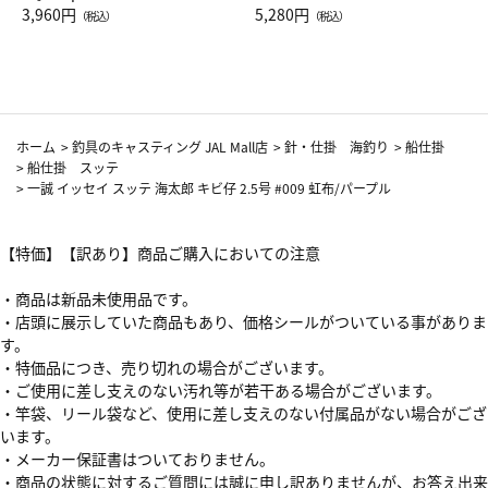
Drop JAL客室乗務員（LC）ス
3,960円
ト（レッドワイン）
5,280円
（税込）
（税込）
カーフ柄
ホーム
>
釣具のキャスティング JAL Mall店
>
針・仕掛 海釣り
>
船仕掛
>
船仕掛 スッテ
>
一誠 イッセイ スッテ 海太郎 キビ仔 2.5号 #009 虹布/パープル
【特価】【訳あり】商品ご購入においての注意
・商品は新品未使用品です。
・店頭に展示していた商品もあり、価格シールがついている事がありま
す。
・特価品につき、売り切れの場合がございます。
・ご使用に差し支えのない汚れ等が若干ある場合がございます。
・竿袋、リール袋など、使用に差し支えのない付属品がない場合がござ
います。
・メーカー保証書はついておりません。
・商品の状態に対するご質問には誠に申し訳ありませんが、お答え出来