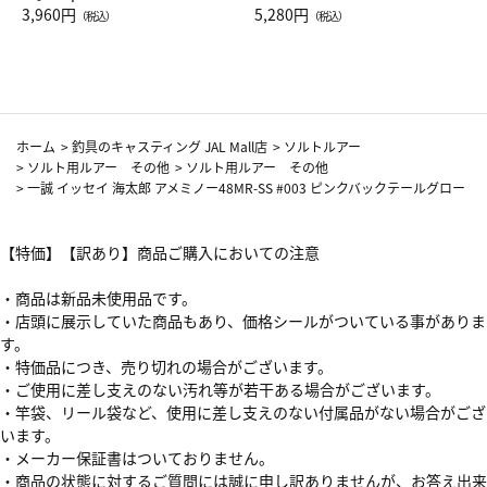
Drop JAL客室乗務員（LC）ス
3,960円
ト（レッドワイン）
5,280円
（税込）
（税込）
カーフ柄
ホーム
>
釣具のキャスティング JAL Mall店
>
ソルトルアー
>
ソルト用ルアー その他
>
ソルト用ルアー その他
>
一誠 イッセイ 海太郎 アメミノー48MR-SS #003 ピンクバックテールグロー
【特価】【訳あり】商品ご購入においての注意
・商品は新品未使用品です。
・店頭に展示していた商品もあり、価格シールがついている事がありま
す。
・特価品につき、売り切れの場合がございます。
・ご使用に差し支えのない汚れ等が若干ある場合がございます。
・竿袋、リール袋など、使用に差し支えのない付属品がない場合がござ
います。
・メーカー保証書はついておりません。
・商品の状態に対するご質問には誠に申し訳ありませんが、お答え出来