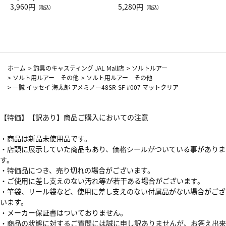
Drop JAL客室乗務員（LC）ス
3,960円
ト（レッドワイン）
5,280円
（税込）
（税込）
カーフ柄
ホーム
>
釣具のキャスティング JAL Mall店
>
ソルトルアー
>
ソルト用ルアー その他
>
ソルト用ルアー その他
>
一誠 イッセイ 海太郎 アメミノー48SR-SF #007 マットクリア
【特価】【訳あり】商品ご購入においての注意
・商品は新品未使用品です。
・店頭に展示していた商品もあり、価格シールがついている事がありま
す。
・特価品につき、売り切れの場合がございます。
・ご使用に差し支えのない汚れ等が若干ある場合がございます。
・竿袋、リール袋など、使用に差し支えのない付属品がない場合がござ
います。
・メーカー保証書はついておりません。
・商品の状態に対するご質問には誠に申し訳ありませんが、お答え出来