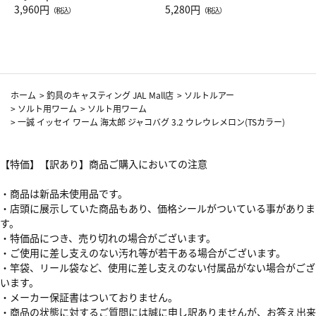
Drop JAL客室乗務員（LC）ス
3,960円
ト（レッドワイン）
5,280円
（税込）
（税込）
カーフ柄
ホーム
>
釣具のキャスティング JAL Mall店
>
ソルトルアー
>
ソルト用ワーム
>
ソルト用ワーム
>
一誠 イッセイ ワーム 海太郎 ジャコバグ 3.2 ウレウレメロン(TSカラー)
【特価】【訳あり】商品ご購入においての注意
・商品は新品未使用品です。
・店頭に展示していた商品もあり、価格シールがついている事がありま
す。
・特価品につき、売り切れの場合がございます。
・ご使用に差し支えのない汚れ等が若干ある場合がございます。
・竿袋、リール袋など、使用に差し支えのない付属品がない場合がござ
います。
・メーカー保証書はついておりません。
・商品の状態に対するご質問には誠に申し訳ありませんが、お答え出来