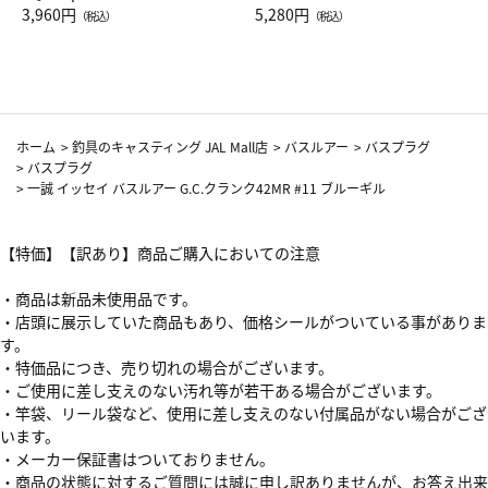
Drop JAL客室乗務員（LC）ス
3,960円
ト（レッドワイン）
5,280円
（税込）
（税込）
カーフ柄
ホーム
>
釣具のキャスティング JAL Mall店
>
バスルアー
>
バスプラグ
>
バスプラグ
>
一誠 イッセイ バスルアー G.C.クランク42MR #11 ブルーギル
【特価】【訳あり】商品ご購入においての注意
・商品は新品未使用品です。
・店頭に展示していた商品もあり、価格シールがついている事がありま
す。
・特価品につき、売り切れの場合がございます。
・ご使用に差し支えのない汚れ等が若干ある場合がございます。
・竿袋、リール袋など、使用に差し支えのない付属品がない場合がござ
います。
・メーカー保証書はついておりません。
・商品の状態に対するご質問には誠に申し訳ありませんが、お答え出来