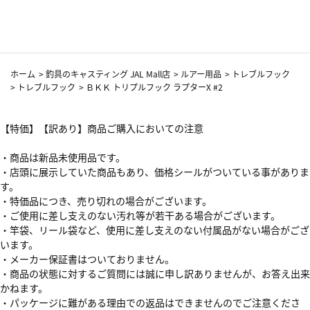
カーフ柄
ホーム
>
釣具のキャスティング JAL Mall店
>
ルアー用品
>
トレブルフック
>
トレブルフック
>
ＢＫＫ トリプルフック ラプターX #2
【特価】【訳あり】商品ご購入においての注意
・商品は新品未使用品です。
・店頭に展示していた商品もあり、価格シールがついている事がありま
す。
・特価品につき、売り切れの場合がございます。
・ご使用に差し支えのない汚れ等が若干ある場合がございます。
・竿袋、リール袋など、使用に差し支えのない付属品がない場合がござ
います。
・メーカー保証書はついておりません。
・商品の状態に対するご質問には誠に申し訳ありませんが、お答え出来
かねます。
・パッケージに難がある理由での返品はできませんのでご注意くださ