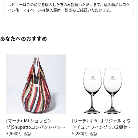
レビューはこの商品を購入した方のみ投稿いただけます。購入商品はログ
イン後、マイページ内
購入履歴一覧
からご確認いただけます。
あなたへのおすすめ
[マーナxJALショッピン
[リーデル]JALオリジナル オヴ
グ]Shupattoコンパクトバッグ
ァチュア ワイングラス2脚セッ
Drop JAL客室乗務員（LC）ス
3,960円
ト（レッドワイン）
5,280円
（税込）
（税込）