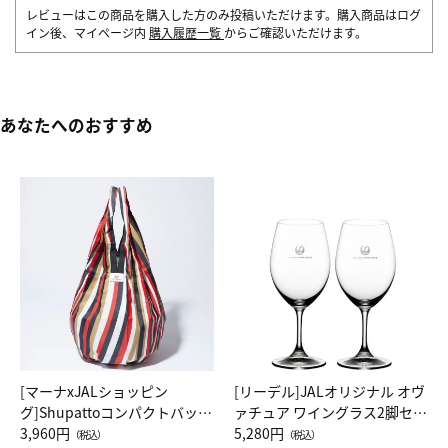
レビューはこの商品を購入した方のみ投稿いただけます。購入商品はログ
イン後、マイページ内
購入履歴一覧
からご確認いただけます。
あなたへのおすすめ
[マーナxJALショッピン
[リーデル]JALオリジナル オヴ
グ]Shupattoコンパクトバッグ
ァチュア ワイングラス2脚セッ
Drop JAL客室乗務員（LC）ス
3,960円
ト（レッドワイン）
5,280円
（税込）
（税込）