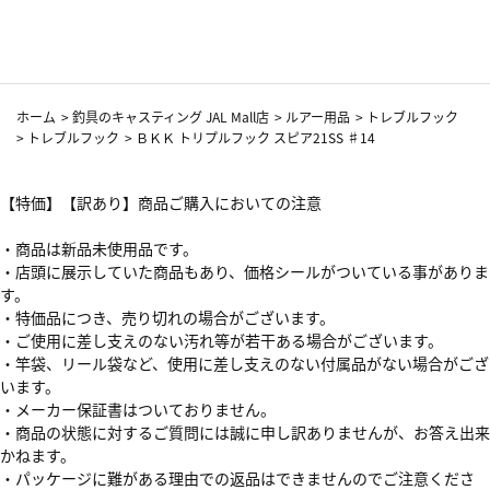
カーフ柄
ホーム
>
釣具のキャスティング JAL Mall店
>
ルアー用品
>
トレブルフック
>
トレブルフック
>
ＢＫＫ トリプルフック スピア21SS ♯14
【特価】【訳あり】商品ご購入においての注意
・商品は新品未使用品です。
・店頭に展示していた商品もあり、価格シールがついている事がありま
す。
・特価品につき、売り切れの場合がございます。
・ご使用に差し支えのない汚れ等が若干ある場合がございます。
・竿袋、リール袋など、使用に差し支えのない付属品がない場合がござ
います。
・メーカー保証書はついておりません。
・商品の状態に対するご質問には誠に申し訳ありませんが、お答え出来
かねます。
・パッケージに難がある理由での返品はできませんのでご注意くださ