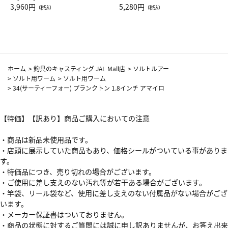
Drop JAL客室乗務員（LC）ス
3,960円
ト（レッドワイン）
5,280円
（税込）
（税込）
カーフ柄
ホーム
>
釣具のキャスティング JAL Mall店
>
ソルトルアー
>
ソルト用ワーム
>
ソルト用ワーム
>
34(サーティーフォー) プランクトン 1.8インチ アマイロ
【特価】【訳あり】商品ご購入においての注意
・商品は新品未使用品です。
・店頭に展示していた商品もあり、価格シールがついている事がありま
す。
・特価品につき、売り切れの場合がございます。
・ご使用に差し支えのない汚れ等が若干ある場合がございます。
・竿袋、リール袋など、使用に差し支えのない付属品がない場合がござ
います。
・メーカー保証書はついておりません。
・商品の状態に対するご質問には誠に申し訳ありませんが、お答え出来