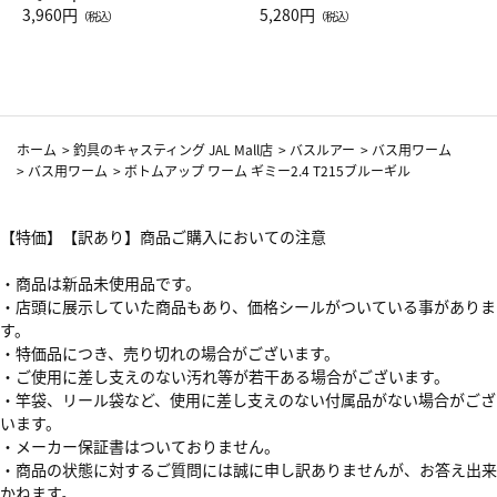
Drop JAL客室乗務員（LC）ス
3,960円
ト（レッドワイン）
5,280円
（税込）
（税込）
カーフ柄
ホーム
>
釣具のキャスティング JAL Mall店
>
バスルアー
>
バス用ワーム
>
バス用ワーム
>
ボトムアップ ワーム ギミー2.4 T215ブルーギル
【特価】【訳あり】商品ご購入においての注意
・商品は新品未使用品です。
・店頭に展示していた商品もあり、価格シールがついている事がありま
す。
・特価品につき、売り切れの場合がございます。
・ご使用に差し支えのない汚れ等が若干ある場合がございます。
・竿袋、リール袋など、使用に差し支えのない付属品がない場合がござ
います。
・メーカー保証書はついておりません。
・商品の状態に対するご質問には誠に申し訳ありませんが、お答え出来
かねます。