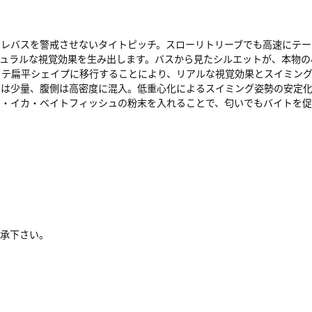
スレバスを警戒させないタイトピッチ。スローリトリーブでも高速にテー
チュラルな視覚効果を生み出します。バスから見たシルエットが、本物の
タテ扁平シェイプに移行することにより、リアルな視覚効果とスイミン
側は少量、腹側は高密度に混入。低重心化によるスイミング姿勢の安定化
ビ・イカ・ベイトフィッシュの粉末を入れることで、匂いでもバイトを
了承下さい。