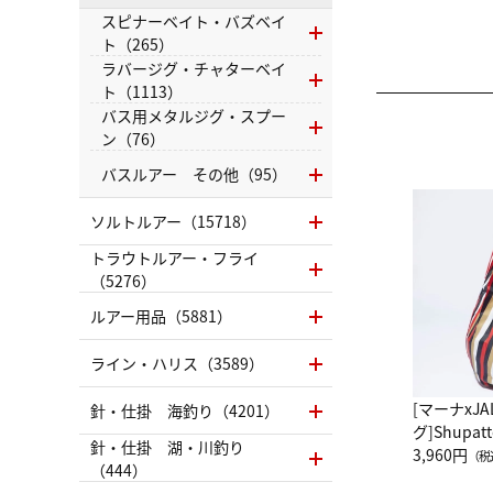
スピナーベイト・バズベイ
ト（265）
ラバージグ・チャターベイ
ト（1113）
バス用メタルジグ・スプー
ン（76）
バスルアー その他（95）
ソルトルアー（15718）
トラウトルアー・フライ
（5276）
ルアー用品（5881）
ライン・ハリス（3589）
[マーナxJ
針・仕掛 海釣り（4201）
グ]Shup
針・仕掛 湖・川釣り
グ Drop 
3,960円
（税
（444）
（LC）ス