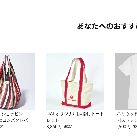
あなたへのおすす
ALショッピン
[JALオリジナル]肩掛けトート
[ハリウッ
attoコンパクトバッ
レッド
ト]ストレ
JAL客室乗務員
3,850円
ーネック別
5,500円
込）
（税込）
（税
カーフ柄