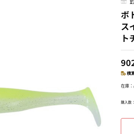
釣
ボ
スイ
ト
90
積算
在庫
購入数