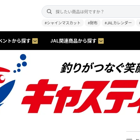
#シャインマスカット
#財布
#JALカレンダー
ベントから探す
JAL関連商品から探す