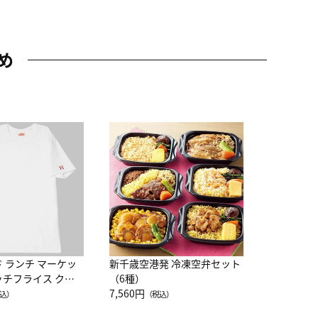
め
JAL特製
レー 200
10,800円
（
ド ランチ マーケッ
新千歳空港発 冷凍空弁セット
ッチフライス クル
（6種）
注半袖Ｔシャツ
7,560円
込）
（税込）