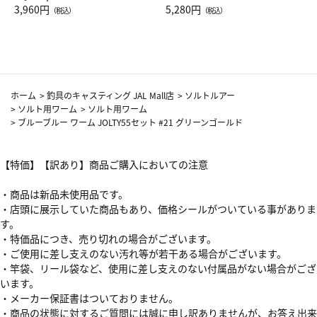
Drop JAL客室乗務員（LC）ス
3,960円
ト（レッドワイン）
5,280円
（税込）
（税込）
カーフ柄
ホーム
>
釣具のキャスティング JAL Mall店
>
ソルトルアー
>
ソルト用ワーム
>
ソルト用ワーム
>
ブルーブルー ワーム JOLTY55セット #21 グリーンゴールド
【特価】【訳あり】商品ご購入においての注意
・商品は新品未使用品です。
・店頭に展示していた商品もあり、価格シールがついている事がありま
す。
・特価品につき、売り切れの場合がございます。
・ご使用に差し支えのない汚れ等が若干ある場合がございます。
・竿袋、リール袋など、使用に差し支えのない付属品がない場合がござ
います。
・メーカー保証書はついておりません。
・商品の状態に対するご質問には誠に申し訳ありませんが、お答え出来