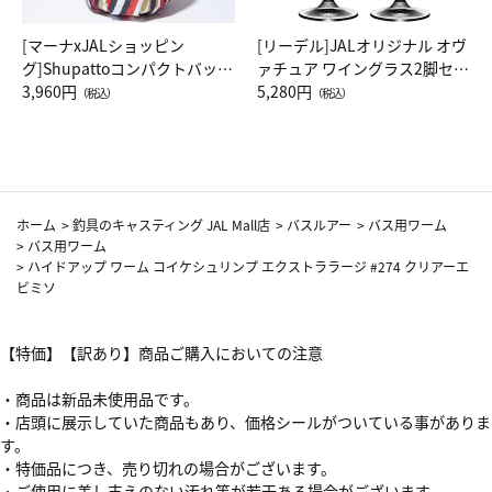
[マーナxJALショッピン
[リーデル]JALオリジナル オヴ
グ]Shupattoコンパクトバッグ
ァチュア ワイングラス2脚セッ
Drop JAL客室乗務員（LC）ス
3,960円
ト（レッドワイン）
5,280円
（税込）
（税込）
カーフ柄
ホーム
>
釣具のキャスティング JAL Mall店
>
バスルアー
>
バス用ワーム
>
バス用ワーム
>
ハイドアップ ワーム コイケシュリンプ エクストララージ #274 クリアーエ
ビミソ
【特価】【訳あり】商品ご購入においての注意
・商品は新品未使用品です。
・店頭に展示していた商品もあり、価格シールがついている事がありま
す。
・特価品につき、売り切れの場合がございます。
・ご使用に差し支えのない汚れ等が若干ある場合がございます。