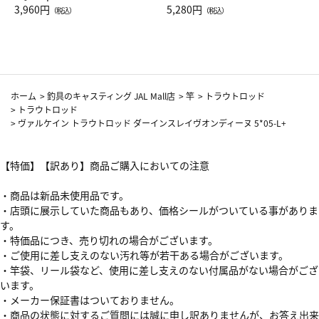
Drop JAL客室乗務員（LC）ス
3,960円
ト（レッドワイン）
5,280円
（税込）
（税込）
カーフ柄
ホーム
>
釣具のキャスティング JAL Mall店
>
竿
>
トラウトロッド
>
トラウトロッド
>
ヴァルケイン トラウトロッド ダーインスレイヴオンディーヌ 5*05-L+
【特価】【訳あり】商品ご購入においての注意
・商品は新品未使用品です。
・店頭に展示していた商品もあり、価格シールがついている事がありま
す。
・特価品につき、売り切れの場合がございます。
・ご使用に差し支えのない汚れ等が若干ある場合がございます。
・竿袋、リール袋など、使用に差し支えのない付属品がない場合がござ
います。
・メーカー保証書はついておりません。
・商品の状態に対するご質問には誠に申し訳ありませんが、お答え出来