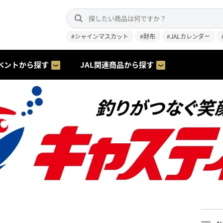
#シャインマスカット
#財布
#JALカレンダー
ベントから探す
JAL関連商品から探す