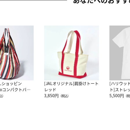
ALショッピン
[JALオリジナル]肩掛けトート
[ハリウッ
attoコンパクトバッ
レッド
ト]ストレ
JAL客室乗務員
3,850円
ーネック別
5,500円
込）
（税込）
（税
カーフ柄