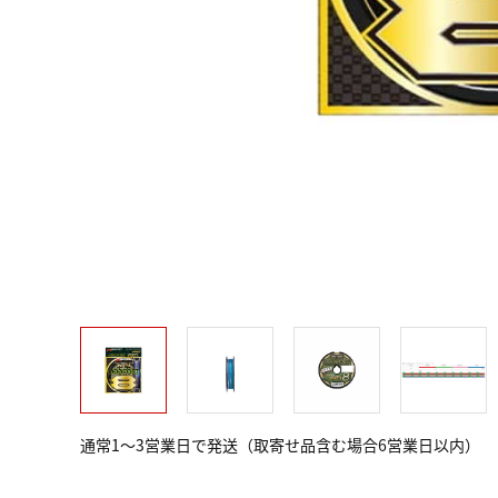
通常1～3営業日で発送（取寄せ品含む場合6営業日以内）