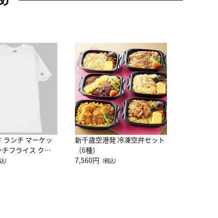
JAL特製
レー 200
10,800円
（
ド ランチ マーケッ
新千歳空港発 冷凍空弁セット
ッチフライス クル
（6種）
注半袖Ｔシャツ
7,560円
込）
（税込）