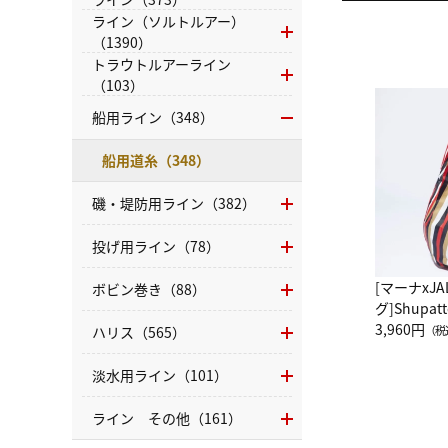
ライン（ソルトルアー）
（1390）
トラウトルアーライン
（103）
船用ライン（348）
船用道糸（348）
磯・堤防用ライン（382）
投げ用ライン（78）
[マーナxJ
ボビン巻き（88）
グ]Shup
グ Drop 
3,960円
ハリス（565）
（税
（LC）ス
淡水用ライン（101）
ライン その他（161）