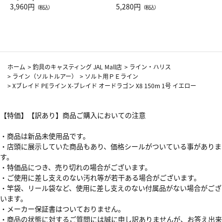
Drop JAL客室乗務員（LC）ス
3,960円
ト（レッドワイン）
5,280円
（税込）
（税込）
カーフ柄
ホーム
>
釣具のキャスティング JAL Mall店
>
ライン・ハリス
>
ライン（ソルトルアー）
>
ソルト用ＰＥライン
>
Xブレイド PEライン X-ブレイド オードラゴン X8 150m 1号 イエロー
【特価】【訳あり】商品ご購入においての注意
・商品は新品未使用品です。
・店頭に展示していた商品もあり、価格シールがついている事がありま
す。
・特価品につき、売り切れの場合がございます。
・ご使用に差し支えのない汚れ等が若干ある場合がございます。
・竿袋、リール袋など、使用に差し支えのない付属品がない場合がござ
います。
・メーカー保証書はついておりません。
・商品の状態に対するご質問には誠に申し訳ありませんが、お答え出来