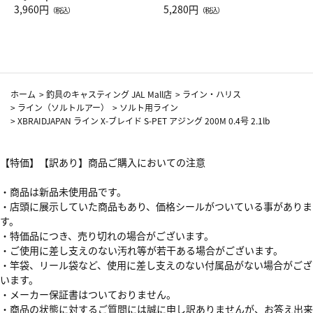
Drop JAL客室乗務員（LC）ス
3,960円
ト（レッドワイン）
5,280円
（税込）
（税込）
カーフ柄
ホーム
>
釣具のキャスティング JAL Mall店
>
ライン・ハリス
>
ライン（ソルトルアー）
>
ソルト用ライン
>
XBRAIDJAPAN ライン X-ブレイド S-PET アジング 200M 0.4号 2.1lb
【特価】【訳あり】商品ご購入においての注意
・商品は新品未使用品です。
・店頭に展示していた商品もあり、価格シールがついている事がありま
す。
・特価品につき、売り切れの場合がございます。
・ご使用に差し支えのない汚れ等が若干ある場合がございます。
・竿袋、リール袋など、使用に差し支えのない付属品がない場合がござ
います。
・メーカー保証書はついておりません。
・商品の状態に対するご質問には誠に申し訳ありませんが、お答え出来