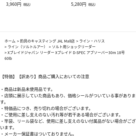
Drop JAL客室乗務員（LC）ス
3,960円
ト（レッドワイン）
5,280円
（税込）
（税込）
カーフ柄
ホーム
>
釣具のキャスティング JAL Mall店
>
ライン・ハリス
>
ライン（ソルトルアー）
>
ソルト用ショックリーダー
>
Xブレイドジャパン リーダー Xブレイド D-SPEC アブソーバー30m 18号
60lb
【特価】【訳あり】商品ご購入においての注意
・商品は新品未使用品です。
・店頭に展示していた商品もあり、価格シールがついている事がありま
す。
・特価品につき、売り切れの場合がございます。
・ご使用に差し支えのない汚れ等が若干ある場合がございます。
・竿袋、リール袋など、使用に差し支えのない付属品がない場合がござ
います。
・メーカー保証書はついておりません。