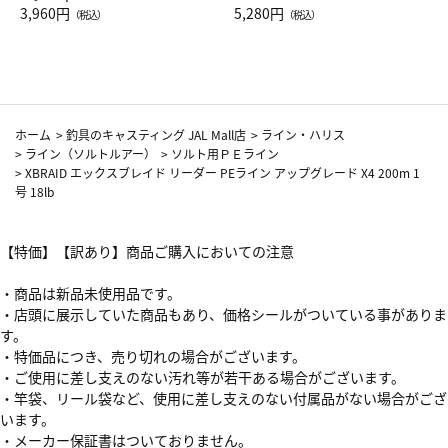
Drop JAL客室乗務員（LC）ス
3,960円
ト（レッドワイン）
5,280円
（税込）
（税込）
カーフ柄
ホーム
>
釣具のキャスティング JAL Mall店
>
ライン・ハリス
>
ライン（ソルトルアー）
>
ソルト用ＰＥライン
>
XBRAID エックスブレイド リーダー PEライン アップグレード X4 200m 1
号 18lb
【特価】【訳あり】商品ご購入においての注意
・商品は新品未使用品です。
・店頭に展示していた商品もあり、価格シールがついている事がありま
す。
・特価品につき、売り切れの場合がございます。
・ご使用に差し支えのない汚れ等が若干ある場合がございます。
・竿袋、リール袋など、使用に差し支えのない付属品がない場合がござ
います。
・メーカー保証書はついておりません。