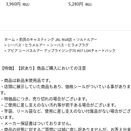
Drop JAL客室乗務員（LC）ス
3,960円
ト（レッドワイン）
5,280円
（税込）
（税込）
カーフ柄
ホーム
>
釣具のキャスティング JAL Mall店
>
ソルトルアー
>
シーバス・ヒラメルアー
>
シーバス・ヒラメプラグ
>
アピア シーバスルアー アップライジング70 #07 LGHチャートバック
【特価】【訳あり】商品ご購入においての注意
・商品は新品未使用品です。
・店頭に展示していた商品もあり、価格シールがついている事がありま
す。
・特価品につき、売り切れの場合がございます。
・ご使用に差し支えのない汚れ等が若干ある場合がございます。
・竿袋、リール袋など、使用に差し支えのない付属品がない場合がござ
います。
・メーカー保証書はついておりません。
・商品の状態に対するご質問には誠に申し訳ありませんが、お答え出来