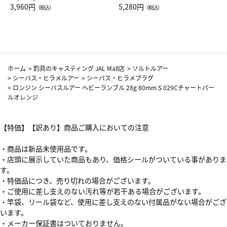
Drop JAL客室乗務員（LC）ス
3,960円
ト（レッドワイン）
5,280円
（税込）
（税込）
カーフ柄
ホーム
>
釣具のキャスティング JAL Mall店
>
ソルトルアー
>
シーバス・ヒラメルアー
>
シーバス・ヒラメプラグ
>
ロンジン シーバスルアー ヘビーランブル 28g 80mm S 029Cチャートパー
ルオレンジ
【特価】【訳あり】商品ご購入においての注意
・商品は新品未使用品です。
・店頭に展示していた商品もあり、価格シールがついている事がありま
す。
・特価品につき、売り切れの場合がございます。
・ご使用に差し支えのない汚れ等が若干ある場合がございます。
・竿袋、リール袋など、使用に差し支えのない付属品がない場合がござ
います。
・メーカー保証書はついておりません。