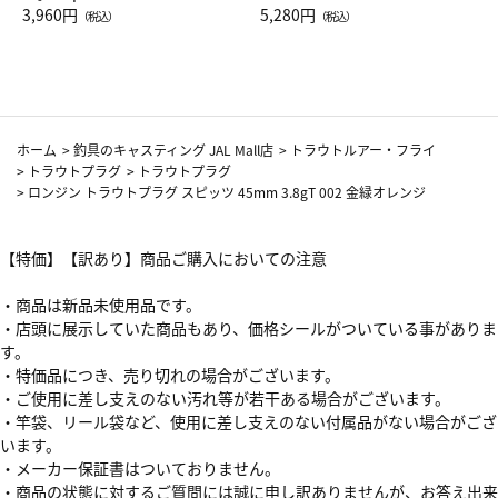
Drop JAL客室乗務員（LC）ス
3,960円
ト（レッドワイン）
5,280円
（税込）
（税込）
カーフ柄
ホーム
>
釣具のキャスティング JAL Mall店
>
トラウトルアー・フライ
>
トラウトプラグ
>
トラウトプラグ
>
ロンジン トラウトプラグ スピッツ 45mm 3.8gT 002 金緑オレンジ
【特価】【訳あり】商品ご購入においての注意
・商品は新品未使用品です。
・店頭に展示していた商品もあり、価格シールがついている事がありま
す。
・特価品につき、売り切れの場合がございます。
・ご使用に差し支えのない汚れ等が若干ある場合がございます。
・竿袋、リール袋など、使用に差し支えのない付属品がない場合がござ
います。
・メーカー保証書はついておりません。
・商品の状態に対するご質問には誠に申し訳ありませんが、お答え出来