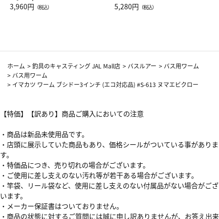
Drop JAL客室乗務員（LC）ス
3,960円
ト（レッドワイン）
5,280円
（税込）
（税込）
カーフ柄
ホーム
>
釣具のキャスティング JAL Mall店
>
バスルアー
>
バス用ワーム
>
バス用ワーム
>
イマカツ ワーム ブシドー3インチ (エコ対応品) #S-613 ヌマエビクロー
【特価】【訳あり】商品ご購入においての注意
・商品は新品未使用品です。
・店頭に展示していた商品もあり、価格シールがついている事がありま
す。
・特価品につき、売り切れの場合がございます。
・ご使用に差し支えのない汚れ等が若干ある場合がございます。
・竿袋、リール袋など、使用に差し支えのない付属品がない場合がござ
います。
・メーカー保証書はついておりません。
・商品の状態に対するご質問には誠に申し訳ありませんが、お答え出来