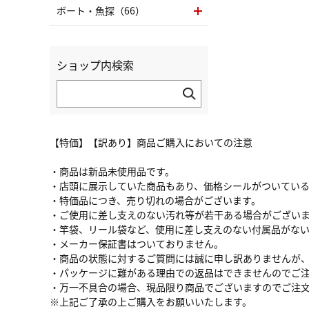
ボート・魚探（66）
ショップ内検索
【特価】【訳あり】商品ご購入においての注意
・商品は新品未使用品です。
・店頭に展示していた商品もあり、価格シールがついてい
・特価品につき、売り切れの場合がございます。
・ご使用に差し支えのない汚れ等が若干ある場合がござい
・竿袋、リール袋など、使用に差し支えのない付属品がな
・メーカー保証書はついておりません。
・商品の状態に対するご質問には誠に申し訳ありませんが
・パッケージに難がある理由での返品はできませんのでご
・万一不具合の場合、現品限り商品でございますのでご注
※上記ご了承の上ご購入をお願いいたします。