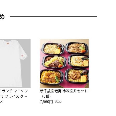
め
JAL特製
レー 200
10,800円
（
ド ランチ マーケッ
新千歳空港発 冷凍空弁セット
ッチフライス クル
（6種）
注半袖Ｔシャツ
7,560円
込）
（税込）