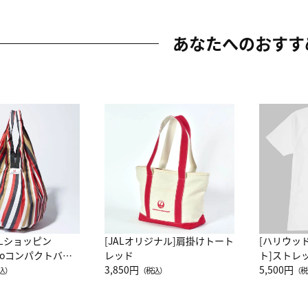
あなたへのおすす
ALショッピン
[JALオリジナル]肩掛けトート
[ハリウッ
attoコンパクトバッ
レッド
ト]ストレ
JAL客室乗務員
3,850円
ーネック別
5,500円
込）
（税込）
（税
カーフ柄