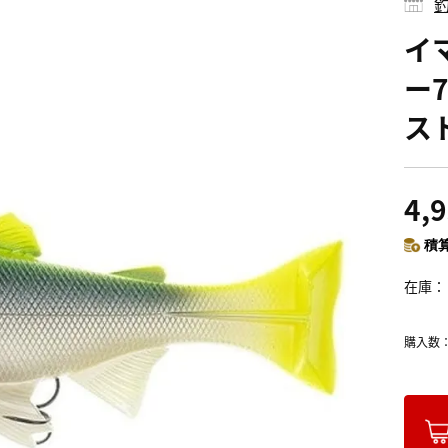
釣
イ
ー7
ス
4,
積算
在庫
購入数