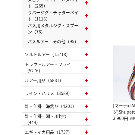
ト（265）
ラバージグ・チャターベイ
ト（1113）
バス用メタルジグ・スプー
ン（76）
バスルアー その他（95）
ソルトルアー（15718）
トラウトルアー・フライ
（5276）
ルアー用品（5881）
ライン・ハリス（3589）
[マーナxJ
針・仕掛 海釣り（4201）
グ]Shup
針・仕掛 湖・川釣り
グ Drop 
3,960円
（税
（444）
（LC）ス
エギ・イカ用品（1737）