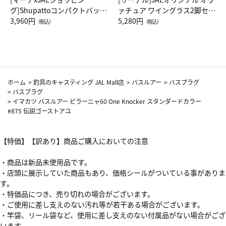
グ]Shupattoコンパクトバッグ
ァチュア ワイングラス2脚セッ
Drop JAL客室乗務員（LC）ス
3,960円
ト（レッドワイン）
5,280円
（税込）
（税込）
カーフ柄
ホーム
>
釣具のキャスティング JAL Mall店
>
バスルアー
>
バスプラグ
>
バスプラグ
>
イマカツ バスルアー ピラーニャ60 One Knocker スタンダードカラー
#875 伝説ゴーストアユ
【特価】【訳あり】商品ご購入においての注意
・商品は新品未使用品です。
・店頭に展示していた商品もあり、価格シールがついている事がありま
す。
・特価品につき、売り切れの場合がございます。
・ご使用に差し支えのない汚れ等が若干ある場合がございます。
・竿袋、リール袋など、使用に差し支えのない付属品がない場合がござ
います。