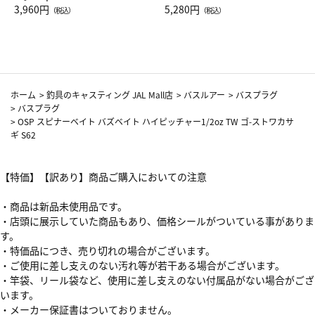
Drop JAL客室乗務員（LC）ス
3,960円
ト（レッドワイン）
5,280円
（税込）
（税込）
カーフ柄
ホーム
>
釣具のキャスティング JAL Mall店
>
バスルアー
>
バスプラグ
>
バスプラグ
>
OSP スピナーベイト バズベイト ハイピッチャー1/2oz TW ゴ-ストワカサ
ギ S62
【特価】【訳あり】商品ご購入においての注意
・商品は新品未使用品です。
・店頭に展示していた商品もあり、価格シールがついている事がありま
す。
・特価品につき、売り切れの場合がございます。
・ご使用に差し支えのない汚れ等が若干ある場合がございます。
・竿袋、リール袋など、使用に差し支えのない付属品がない場合がござ
います。
・メーカー保証書はついておりません。