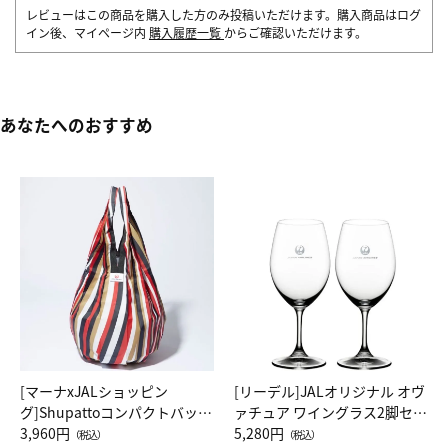
レビューはこの商品を購入した方のみ投稿いただけます。購入商品はログ
イン後、マイページ内
購入履歴一覧
からご確認いただけます。
あなたへのおすすめ
[マーナxJALショッピン
[リーデル]JALオリジナル オヴ
グ]Shupattoコンパクトバッグ
ァチュア ワイングラス2脚セッ
Drop JAL客室乗務員（LC）ス
3,960円
ト（レッドワイン）
5,280円
（税込）
（税込）