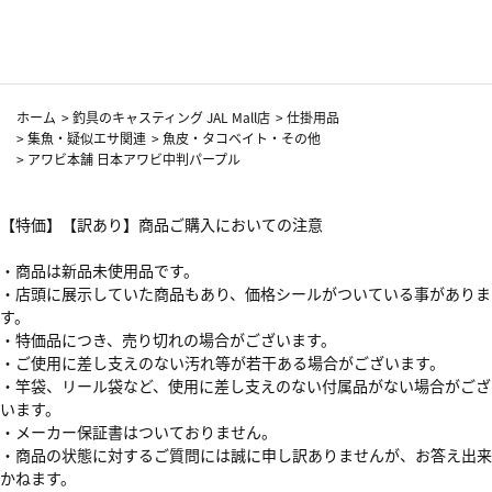
カーフ柄
ホーム
>
釣具のキャスティング JAL Mall店
>
仕掛用品
>
集魚・疑似エサ関連
>
魚皮・タコベイト・その他
>
アワビ本舗 日本アワビ中判パープル
【特価】【訳あり】商品ご購入においての注意
・商品は新品未使用品です。
・店頭に展示していた商品もあり、価格シールがついている事がありま
す。
・特価品につき、売り切れの場合がございます。
・ご使用に差し支えのない汚れ等が若干ある場合がございます。
・竿袋、リール袋など、使用に差し支えのない付属品がない場合がござ
います。
・メーカー保証書はついておりません。
・商品の状態に対するご質問には誠に申し訳ありませんが、お答え出来
かねます。