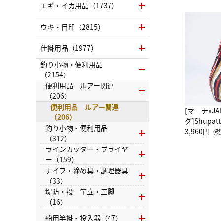
エギ・イカ用品（1737）
ウキ・目印（2815）
仕掛用品（1977）
釣り小物・便利用品
（2154）
便利用品 ルアー関連
（206）
便利用品 ルアー関連
[マーナxJ
（206）
グ]Shup
釣り小物・便利用品
グ Drop 
3,960円
（税
（312）
（LC）ス
ラインカッター・プライヤ
ー（159）
ナイフ・締め具・調理器具
（33）
堤防・投 竿立・三脚
（16）
船用竿掛・投入器（47）