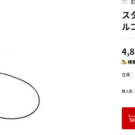
釣
ス
ルコ
4,
積算
在庫
購入数