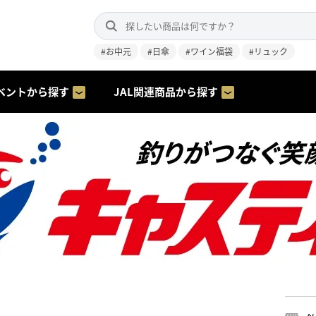
#お中元
#日傘
#ワイン福袋
#リュック
ベントから探す
JAL関連商品から探す