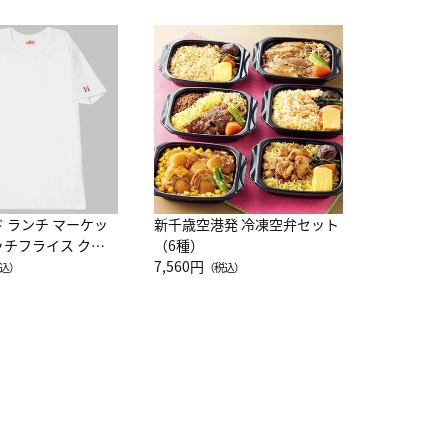
JAL特製
レー 200
10,800円
（
ド ランチ マーケッ
新千歳空港発 冷凍空弁セット
ッチフライス クル
（6種）
注半袖Ｔシャツ
7,560円
込）
（税込）