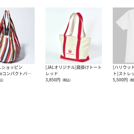
ALショッピン
[JALオリジナル]肩掛けトート
[ハリウッ
attoコンパクトバッ
レッド
ト]ストレ
JAL客室乗務員
3,850円
ーネック別
5,500円
込）
（税込）
（税
カーフ柄