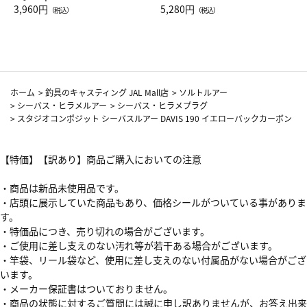
Drop JAL客室乗務員（LC）ス
3,960円
ト（レッドワイン）
5,280円
（税込）
（税込）
カーフ柄
ホーム
>
釣具のキャスティング JAL Mall店
>
ソルトルアー
>
シーバス・ヒラメルアー
>
シーバス・ヒラメプラグ
>
スタジオコンポジット シーバスルアー DAVIS 190 イエローバックカーボン
【特価】【訳あり】商品ご購入においての注意
・商品は新品未使用品です。
・店頭に展示していた商品もあり、価格シールがついている事がありま
す。
・特価品につき、売り切れの場合がございます。
・ご使用に差し支えのない汚れ等が若干ある場合がございます。
・竿袋、リール袋など、使用に差し支えのない付属品がない場合がござ
います。
・メーカー保証書はついておりません。
・商品の状態に対するご質問には誠に申し訳ありませんが、お答え出来