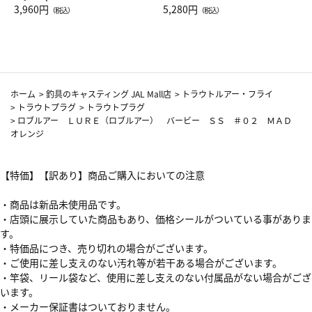
Drop JAL客室乗務員（LC）ス
3,960円
ト（レッドワイン）
5,280円
（税込）
（税込）
カーフ柄
ホーム
>
釣具のキャスティング JAL Mall店
>
トラウトルアー・フライ
>
トラウトプラグ
>
トラウトプラグ
>
ロブルアー ＬＵＲＥ（ロブルアー） バービー ＳＳ ＃０２ ＭＡＤ
オレンジ
【特価】【訳あり】商品ご購入においての注意
・商品は新品未使用品です。
・店頭に展示していた商品もあり、価格シールがついている事がありま
す。
・特価品につき、売り切れの場合がございます。
・ご使用に差し支えのない汚れ等が若干ある場合がございます。
・竿袋、リール袋など、使用に差し支えのない付属品がない場合がござ
います。
・メーカー保証書はついておりません。