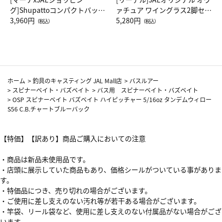
グ]Shupattoコンパクトバッグ
ァチュア ワイングラス2脚セッ
Drop JAL客室乗務員（LC）ス
3,960円
ト（レッドワイン）
5,280円
（税込）
（税込）
カーフ柄
ホーム
>
釣具のキャスティング JAL Mall店
>
バスルアー
>
スピナーベイト・バズベイト
>
バス用 スピナーベイト・バズベイト
>
OSP スピナーベイト バズベイト ハイピッチャー 5/16oz タンデムウィロー
S56 C.B.チャートブルーバック
【特価】【訳あり】商品ご購入においての注意
・商品は新品未使用品です。
・店頭に展示していた商品もあり、価格シールがついている事がありま
す。
・特価品につき、売り切れの場合がございます。
・ご使用に差し支えのない汚れ等が若干ある場合がございます。
・竿袋、リール袋など、使用に差し支えのない付属品がない場合がござ
います。