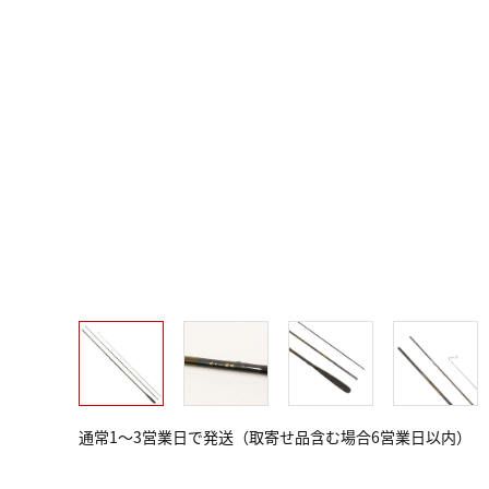
通常1～3営業日で発送（取寄せ品含む場合6営業日以内）