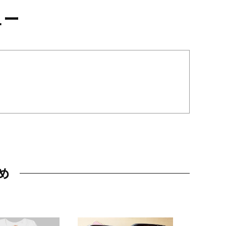
ュー
め
JAL特製