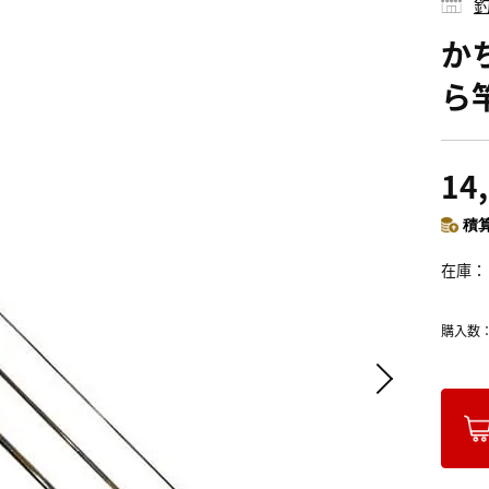
釣
か
ら竿
14
積算
在庫
購入数