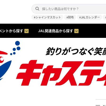
#シャインマスカット
#財布
#JALカレンダー
ベントから探す
JAL関連商品から探す