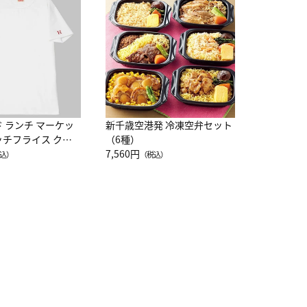
レー 200
10,800円
（
ド ランチ マーケッ
新千歳空港発 冷凍空弁セット
ッチフライス クル
（6種）
注半袖Ｔシャツ
7,560円
込）
（税込）