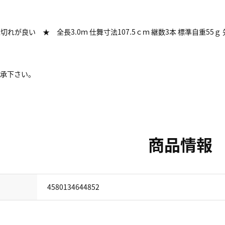
い ★ 全長3.0ｍ 仕舞寸法107.5ｃｍ 継数3本 標準自重55ｇ 先径
了承下さい。
商品情報
4580134644852