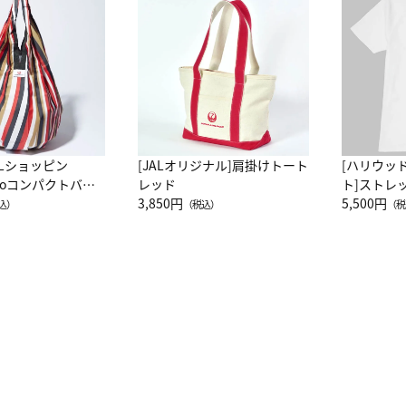
ALショッピン
[JALオリジナル]肩掛けトート
[ハリウッ
attoコンパクトバッ
レッド
ト]ストレ
JAL客室乗務員
3,850円
ーネック別
5,500円
込）
（税込）
（税
カーフ柄