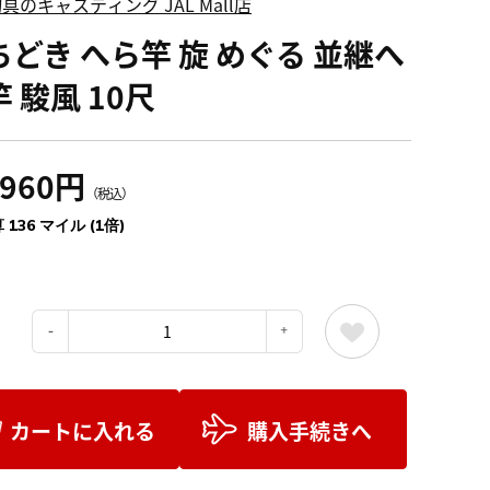
具のキャスティング JAL Mall店
ちどき へら竿 旋 めぐる 並継へ
 駿風 10尺
,960円
（税込）
 136 マイル (1倍)
：
カートに入れる
購入手続きへ