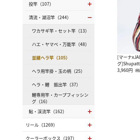
投竿（107）
清流・湖沼竿（244）
ワカサギ竿・セット竿（13）
ハエ・ヤマベ・万能竿（48）
[マーナxJ
並継ヘラ竿（105）
グ]Shup
グ Drop 
3,960円
ヘラ用竿掛・玉の柄（25）
（税
（LC）ス
ヘラ・鯉 振出竿（37）
鯉専用竿・カープフィッシン
グ（16）
鮎・渓流竿（162）
リール（1269）
クーラーボックス（197）