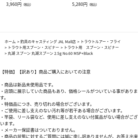
Drop JAL客室乗務員（LC）ス
3,960円
ト（レッドワイン）
5,280円
（税込）
（税込）
カーフ柄
ホーム
>
釣具のキャスティング JAL Mall店
>
トラウトルアー・フライ
>
トラウト用スプーン・スピナー
>
トラウト用 スプーン・スピナー
>
丸湖 スプーン 丸湖スプーン 2.5g No.60 MSP+Black
【特価】【訳あり】商品ご購入においての注意
・商品は新品未使用品です。
・店頭に展示していた商品もあり、価格シールがついている事がありま
す。
・特価品につき、売り切れの場合がございます。
・ご使用に差し支えのない汚れ等が若干ある場合がございます。
・竿袋、リール袋など、使用に差し支えのない付属品がない場合がござ
います。
・メーカー保証書はついておりません。
・商品の状態に対するご質問には誠に申し訳ありませんが、お答え出来