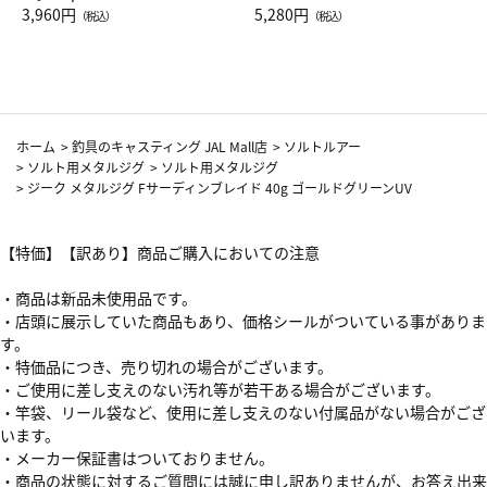
Drop JAL客室乗務員（LC）ス
3,960円
ト（レッドワイン）
5,280円
（税込）
（税込）
カーフ柄
ホーム
>
釣具のキャスティング JAL Mall店
>
ソルトルアー
>
ソルト用メタルジグ
>
ソルト用メタルジグ
>
ジーク メタルジグ Fサーディンブレイド 40g ゴールドグリーンUV
【特価】【訳あり】商品ご購入においての注意
・商品は新品未使用品です。
・店頭に展示していた商品もあり、価格シールがついている事がありま
す。
・特価品につき、売り切れの場合がございます。
・ご使用に差し支えのない汚れ等が若干ある場合がございます。
・竿袋、リール袋など、使用に差し支えのない付属品がない場合がござ
います。
・メーカー保証書はついておりません。
・商品の状態に対するご質問には誠に申し訳ありませんが、お答え出来