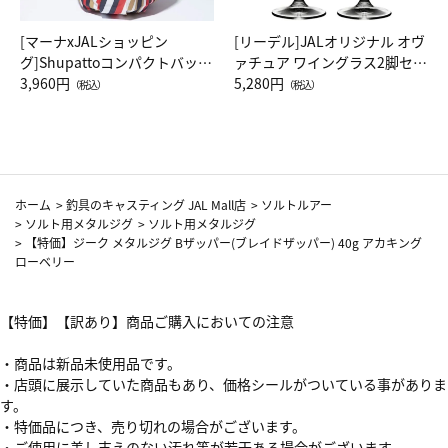
[マーナxJALショッピン
[リーデル]JALオリジナル オヴ
グ]Shupattoコンパクトバッグ
ァチュア ワイングラス2脚セッ
Drop JAL客室乗務員（LC）ス
3,960円
ト（レッドワイン）
5,280円
（税込）
（税込）
カーフ柄
ホーム
>
釣具のキャスティング JAL Mall店
>
ソルトルアー
>
ソルト用メタルジグ
>
ソルト用メタルジグ
>
【特価】ジーク メタルジグ Bザッパー(ブレイドザッパー) 40g アカキング
ローベリー
【特価】【訳あり】商品ご購入においての注意
・商品は新品未使用品です。
・店頭に展示していた商品もあり、価格シールがついている事がありま
す。
・特価品につき、売り切れの場合がございます。
・ご使用に差し支えのない汚れ等が若干ある場合がございます。