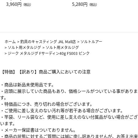
Drop JAL客室乗務員（LC）ス
3,960円
ト（レッドワイン）
5,280円
（税込）
（税込）
カーフ柄
ホーム
>
釣具のキャスティング JAL Mall店
>
ソルトルアー
>
ソルト用メタルジグ
>
ソルト用メタルジグ
>
ジーク メタルジグ Fサーディン40g FS003 ピンク
【特価】【訳あり】商品ご購入においての注意
・商品は新品未使用品です。
・店頭に展示していた商品もあり、価格シールがついている事がありま
す。
・特価品につき、売り切れの場合がございます。
・ご使用に差し支えのない汚れ等が若干ある場合がございます。
・竿袋、リール袋など、使用に差し支えのない付属品がない場合がござ
います。
・メーカー保証書はついておりません。
・商品の状態に対するご質問には誠に申し訳ありませんが、お答え出来